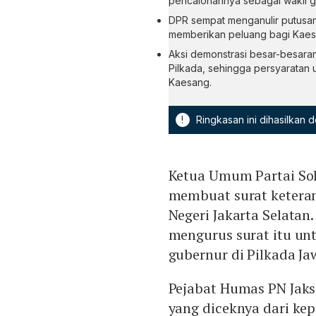
pencalonannya sebagai wakil g
DPR sempat menganulir putusan 
memberikan peluang bagi Kaesa
Aksi demonstrasi besar-besar
Pilkada, sehingga persyaratan
Kaesang.
!
Ringkasan ini dihasilkan
Ketua Umum Partai Sol
membuat surat keteran
Negeri Jakarta Selatan
mengurus surat itu un
gubernur di Pilkada J
Pejabat Humas PN Jak
yang diceknya dari ke