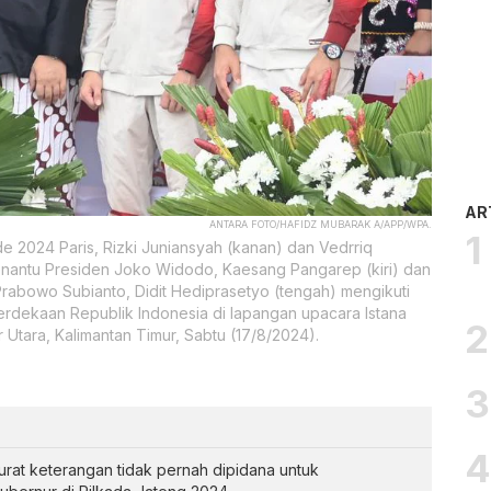
AR
ANTARA FOTO/HAFIDZ MUBARAK A/APP/WPA.
de 2024 Paris, Rizki Juniansyah (kanan) dan Vedrriq
nantu Presiden Joko Widodo, Kaesang Pangarep (kiri) dan
Prabowo Subianto, Didit Hediprasetyo (tengah) mengikuti
erdekaan Republik Indonesia di lapangan upacara Istana
 Utara, Kalimantan Timur, Sabtu (17/8/2024).
at keterangan tidak pernah dipidana untuk