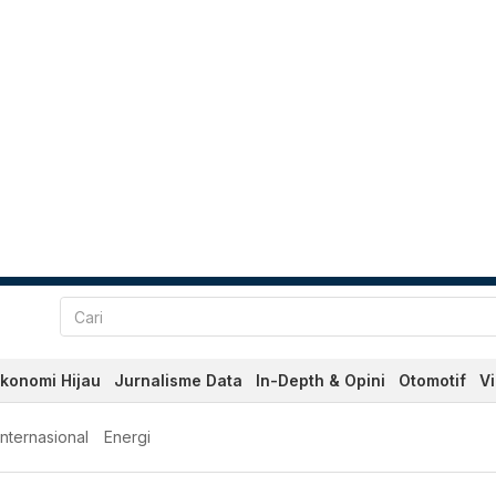
konomi Hijau
Jurnalisme Data
In-Depth & Opini
Otomotif
V
Internasional
Energi