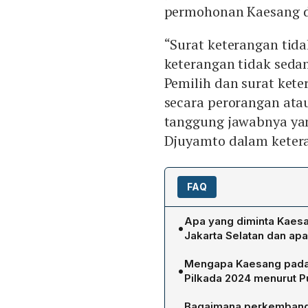
permohonan Kaesang di
“Surat keterangan tida
keterangan tidak seda
Pemilih dan surat ket
secara perorangan ata
tanggung jawabnya ya
Djuyamto dalam ketera
FAQ
Apa yang diminta Kaes
•
Jakarta Selatan dan ap
Kaesang mengajukan perm
Mengapa Kaesang pada a
•
mengeluarkan surat ketera
Pilkada 2024 menurut 
pilih, dan tidak memiliki 
Putusan MK menegaskan ba
diperlukan untuk mencalon
Bagaimana perkembangan 