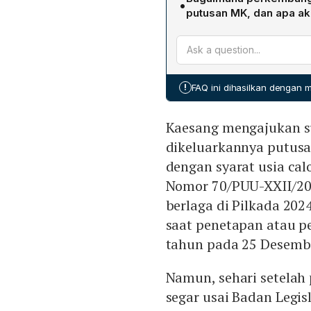
•
penetapan atau pendaftar
Tengah 2024.
putusan MK, dan apa ak
Desember 2024, sehingga 
Badan Legislasi DPR semp
saat pendaftaran, menjadi
Putusan MA Nomor 24 P/HUM
2024.
Namun, setelah demonstra
pengesahan revisi pada 23
!
FAQ ini dihasilkan dengan
Kaesang tidak dapat menca
Kaesang mengajukan s
dikeluarkannya putusa
dengan syarat usia ca
Nomor 70/PUU-XXII/202
berlaga di Pilkada 202
saat penetapan atau p
tahun pada 25 Desemb
Namun, sehari setelah
segar usai Badan Legi