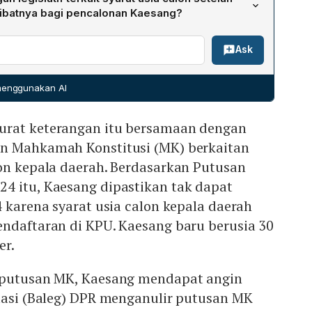
an di KPU. Kaesang baru berusia 30 tahun pada 25
ibatnya bagi pencalonan Kaesang?
belum memenuhi batas usia minimal yang berlaku pada
at mengusulkan revisi UU Pilkada yang mengacu pada
kannya tidak memenuhi syarat untuk berlaga pada Pilkada
Ask
/2024, menghitung usia calon dari saat pelantikan.
si besar menentang langkah itu, DPR membatalkan
 Agustus. Akibatnya, syarat usia lama tetap berlaku dan
 menggunakan AI
lonkan diri di Pilgub Jawa Tengah.
urat keterangan itu bersamaan dengan
n Mahkamah Konstitusi (MK) berkaitan
lon kepala daerah. Berdasarkan Putusan
4 itu, Kaesang dipastikan tak dapat
4 karena syarat usia calon kepala daerah
endaftaran di KPU. Kaesang baru berusia 30
er.
 putusan MK, Kaesang mendapat angin
slasi (Baleg) DPR menganulir putusan MK