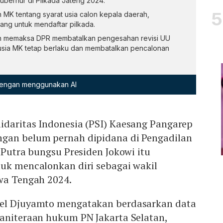
ubernur di Pilkada Jateng 2024.
MK tentang syarat usia calon kepala daerah,
ng untuk mendaftar pilkada.
an memaksa DPR membatalkan pengesahan revisi UU
 usia MK tetap berlaku dan membatalkan pencalonan
 dengan menggunakan AI
idaritas Indonesia (PSI) Kaesang Pangarep
gan belum pernah dipidana di Pengadilan
. Putra bungsu Presiden Jokowi itu
tuk mencalonkan diri sebagai wakil
awa Tengah 2024.
sel Djuyamto mengatakan berdasarkan data
paniteraan hukum PN Jakarta Selatan,