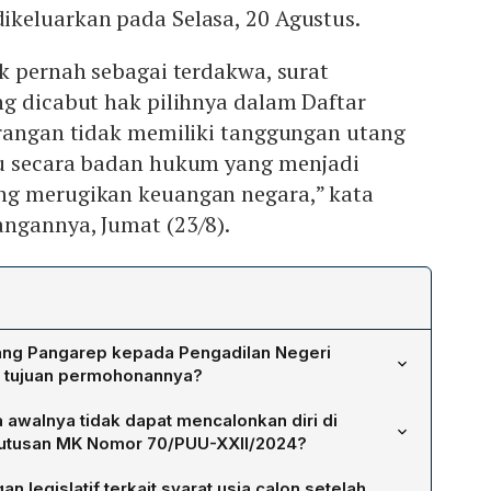
keluarkan pada Selasa, 20 Agustus.
k pernah sebagai terdakwa, surat
ng dicabut hak pilihnya dalam Daftar
erangan tidak memiliki tanggungan utang
u secara badan hukum yang menjadi
ng merugikan keuangan negara,” kata
ngannya, Jumat (23/8).
ang Pangarep kepada Pengadilan Negeri
a tujuan permohonannya?
ohonan agar Pengadilan Negeri Jakarta Selatan
walnya tidak dapat mencalonkan diri di
ngan tidak pernah dipidana, tidak sedang dicabut hak
Putusan MK Nomor 70/PUU-XXII/2024?
tanggungan utang pribadi atau badan hukum. Surat tersebut
hwa syarat usia calon kepala daerah dihitung pada saat
kan diri sebagai calon wakil gubernur pada Pilkada Jawa
legislatif terkait syarat usia calon setelah