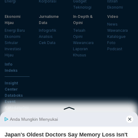
Energi
Korporasi
Gadget
Istilah
Teknologi
Ekonomi
Ekonomi
Jurnalisme
In-Depth &
Video
Hijau
Data
Opini
News
Energi Baru
Infografik
Telaah
Wawancara
Ekonomi
Analisis
Opini
Katalogue
Sirkular
Cek Data
Wawancara
Foto
Investasi
Laporan
Podcast
Hijau
Khusus
Info
Indeks
Insight
Center
Databoks
Event
KatadataOto
Langganan Newsletter
Email
Daftar