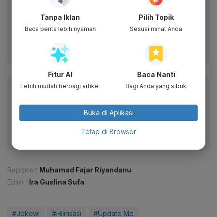
Anda
Dapatkan akses cepat ke berita terkini dan data
Tanpa Iklan
Pilih Topik
berharga dari WhatsApp Channel Katadata.co.id
Baca berita lebih nyaman
Sesuai minat Anda
Ikuti kami
Fitur AI
Baca Nanti
Lebih mudah berbagi artikel
Bagi Anda yang sibuk
Baca artikel ini lewat aplikasi mobile.
Dapatkan pengalaman membaca lebih nyaman dan nikmati
Buka di Aplikasi
fitur menarik lainnya lewat aplikasi mobile Katadata.
Tetap di Browser
Reporter:
Muhamad Fajar Riyandanu
Editor:
Ira Guslina Sufa
#Jokowi
#Hilirisasi
#Update Me