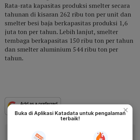
Rata-rata kapasitas produksi smelter secara
tahunan di kisaran 262 ribu ton per unit dan
smelter besi baja berkapasitas produksi 1,6
juta ton per tahun. Lebih lanjut, smelter
tembaga berkapasitas 150 ribu ton per tahun
dan smelter aluminium 544 ribu ton per
tahun.
×
Buka di Aplikasi Katadata untuk pengalaman
terbaik!
Berita Katadata.co.id di WhatsApp