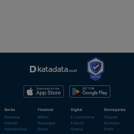
Berita
Finansial
Digital
Ekonopedia
Nasional
Makro
E-Commerce
Sejarah
Industri
Keuangan
Fintech
Ekonomi
Internasional
Bursa
Startup
Profil