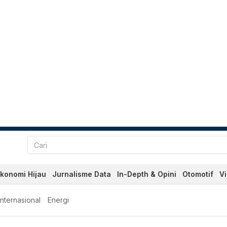
konomi Hijau
Jurnalisme Data
In-Depth & Opini
Otomotif
V
Internasional
Energi