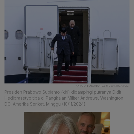
ANTARA FOTO/HAFIDZ MUBARAK A/FOC.
Presiden Prabowo Subianto (kiri) didampingi putranya Didit
Hediprasetyo tiba di Pangkalan Militer Andrews, Washington
DC, Amerika Serikat, Minggu (10/11/2024).