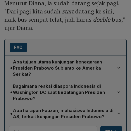
Menurut Diana, ia sudah datang sejak pagi.
"Dari pagi kita sudah
start
datang ke sini,
naik bus sempat telat, jadi harus
double
bus,”
ujar Diana.
FAQ
Apa tujuan utama kunjungan kenegaraan
•
Presiden Prabowo Subianto ke Amerika
Serikat?
Kunjungan tersebut dilakukan atas undangan
Bagaimana reaksi diaspora Indonesia di
kehormatan AS dan bertujuan memperkuat hubungan
•
Washington DC saat kedatangan Presiden
bilateral. Presiden Prabowo dijadwalkan bertemu
Prabowo?
Presiden Joe Biden serta membuka peluang
Diaspora menyambut kedatangan Prabowo dengan
pertemuan dengan mantan presiden Donald Trump,
Apa harapan Fauzan, mahasiswa Indonesia di
•
antusias. Diana berangkat sejak dini untuk bertemu
dengan harapan menambah kerja sama di bidang
AS, terkait kunjungan Presiden Prabowo?
sang Presiden, sementara Vanesa Angela dan
ekonomi, keamanan, dan edukasi.
Fauzan berharap pertemuan Prabowo dengan pejabat
sepupunya Jay mengungkapkan kebahagiaan serta