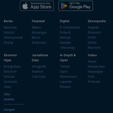
Berita
Finansial
Digital
Ekonopedia
Nasional
Makro
E-Commerce
Sejarah
Industri
Keuangan
Fintech
Ekonomi
Internasional
Bursa
Startup
Profil
Energi
Korporasi
Gadget
Istilah
Teknologi
Ekonomi
Ekonomi
Jurnalisme
In-Depth &
Video
Hijau
Data
Opini
News
Energi Baru
Infografik
Telaah
Wawancara
Ekonomi
Analisis
Opini
Katalogue
Sirkular
Cek Data
Wawancara
Foto
Investasi
Laporan
Podcast
Hijau
Khusus
Info
Indeks
Insight