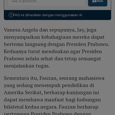
Ask
AS, termasuk Joe Biden, dapat memperdalam kerja
mendoakan kesehatan Prabowo. Memes Wisoko dari
sama bilateral. Ia menekankan harapan agar kunjungan
Dharma Wanita Persatuan juga menyatakan rasa
tersebut meningkatkan hubungan di bidang ekonomi,
bangga dapat bersalaman langsung dengan Presiden.
!
FAQ ini dihasilkan dengan menggunakan AI
keamanan, dan edukasi, sehingga manfaatnya
dirasakan oleh mahasiswa dan masyarakat luas di
Vanesa Angela dan sepupunya, Jay, juga
kedua negara.
menyampaikan kebahagiaan mereka dapat
bertemu langsung dengan Presiden Prabowo.
Keduanya turut mendoakan agar Presiden
Prabowo selalu sehat dan tetap semangat
menjalankan tugas.
Sementara itu, Fauzan, seorang mahasiswa
yang sedang menempuh pendidikan di
Amerika Serikat, berharap kunjungan ini
dapat membawa manfaat bagi hubungan
bilateral kedua negara. Fauzan berharap
pertemuan Presiden Prabowo dengan