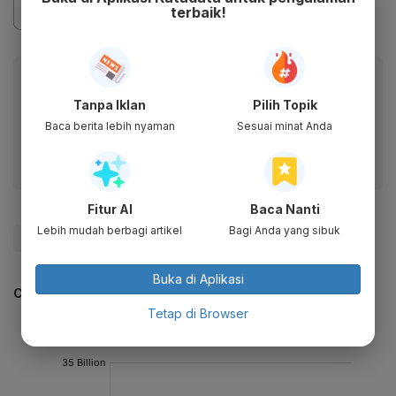
terbaik!
Baca artikel ini lewat aplikasi mobile.
Tanpa Iklan
Pilih Topik
Dapatkan pengalaman membaca lebih nyaman dan nikmati
fitur menarik lainnya lewat aplikasi mobile Katadata.
Baca berita lebih nyaman
Sesuai minat Anda
Fitur AI
Baca Nanti
Lebih mudah berbagi artikel
Bagi Anda yang sibuk
#Prabowo
#Update Me
Buka di Aplikasi
CEK JUGA DATA INI
Tetap di Browser