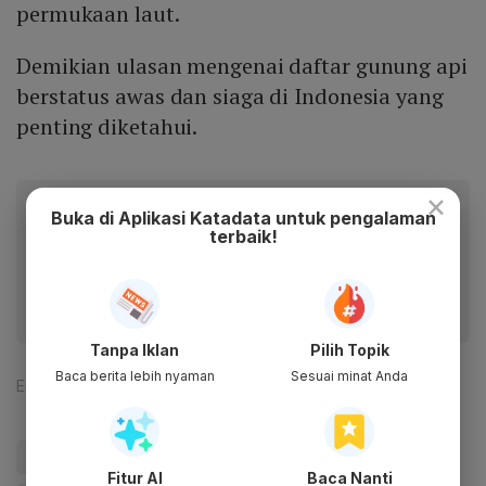
permukaan laut.
Demikian ulasan mengenai daftar gunung api
berstatus awas dan siaga di Indonesia yang
penting diketahui.
×
Baca artikel ini lewat aplikasi mobile.
Buka di Aplikasi Katadata untuk pengalaman
terbaik!
Dapatkan pengalaman membaca lebih nyaman dan nikmati
fitur menarik lainnya lewat aplikasi mobile Katadata.
Tanpa Iklan
Pilih Topik
Baca berita lebih nyaman
Sesuai minat Anda
Editor:
Safrezi
#Daftar Gunung Api Berstatus Awas Dan Siaga di Indonesia
Fitur AI
Baca Nanti