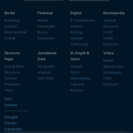
Berita
Finansial
Digital
Ekonopedia
Nasional
Makro
E-Commerce
Sejarah
Industri
Keuangan
Fintech
Ekonomi
Internasional
Bursa
Startup
Profil
Energi
Korporasi
Gadget
Istilah
Teknologi
Ekonomi
Ekonomi
Jurnalisme
In-Depth &
Video
Hijau
Data
Opini
News
Energi Baru
Infografik
Telaah
Wawancara
Ekonomi
Analisis
Opini
Katalogue
Sirkular
Cek Data
Wawancara
Foto
Investasi
Laporan
Podcast
Hijau
Khusus
Info
Indeks
Insight
Center
Databoks