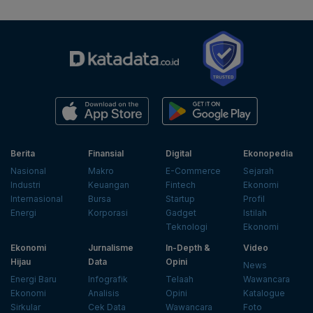
Berita
Finansial
Digital
Ekonopedia
Nasional
Makro
E-Commerce
Sejarah
Industri
Keuangan
Fintech
Ekonomi
Internasional
Bursa
Startup
Profil
Energi
Korporasi
Gadget
Istilah
Teknologi
Ekonomi
Ekonomi
Jurnalisme
In-Depth &
Video
Hijau
Data
Opini
News
Energi Baru
Infografik
Telaah
Wawancara
Ekonomi
Analisis
Opini
Katalogue
Sirkular
Cek Data
Wawancara
Foto