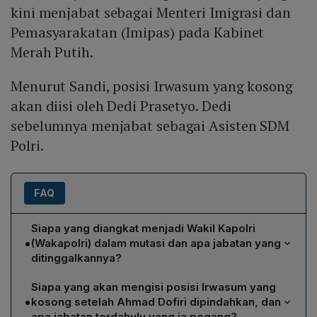
kini menjabat sebagai Menteri Imigrasi dan
Pemasyarakatan (Imipas) pada Kabinet
Merah Putih.
Menurut Sandi, posisi Irwasum yang kosong
akan diisi oleh Dedi Prasetyo. Dedi
sebelumnya menjabat sebagai Asisten SDM
Polri.
FAQ
Siapa yang diangkat menjadi Wakil Kapolri
•
(Wakapolri) dalam mutasi dan apa jabatan yang
ditinggalkannya?
Komjen Pol Ahmad Dofiri diangkat menjadi Wakapolri
Siapa yang akan mengisi posisi Irwasum yang
melalui Surat Telegram ST/2517/XI/KEP./2024.
•
kosong setelah Ahmad Dofiri dipindahkan, dan
Sebelumnya ia menjabat sebagai Inspektur
apa jabatan terdahulu yang ia pegang?