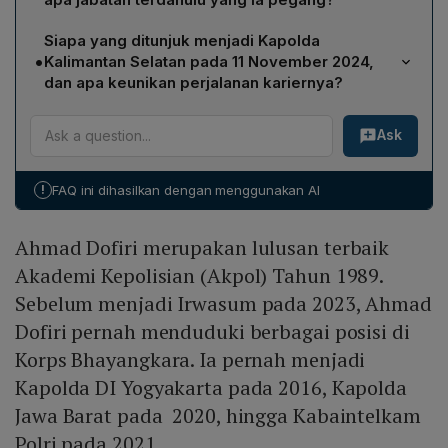
Pengawasan Polri (Irwasum).
Posisi Irwasum yang kosong akan diisi oleh Dedi
Siapa yang ditunjuk menjadi Kapolda
Prasetyo, yang sebelumnya menjabat sebagai Asisten
•
Kalimantan Selatan pada 11 November 2024,
SDM Polri sebelum ditunjuk mengisi peran Irwasum.
dan apa keunikan perjalanan kariernya?
Brigjen Pol Rosyanto Yudha Hermawan ditunjuk menjadi
Ask
Kapolda Kalimantan Selatan, menjadi Kapolda pertama
yang dipromosikan langsung dari Wakapolda Kalsel. Ia
menjabat sebagai Wakapolda sejak 23 Desember
!
FAQ ini dihasilkan dengan menggunakan AI
2022, alumni Akpol 1992, dan sebelumnya pernah
menjadi Kapolres Kotabaru (2011) serta Kabid Propam
Ahmad Dofiri merupakan lulusan terbaik
Polda Kalsel (2013).
Akademi Kepolisian (Akpol) Tahun 1989.
Sebelum menjadi Irwasum pada 2023, Ahmad
Dofiri pernah menduduki berbagai posisi di
Korps Bhayangkara. Ia pernah menjadi
Kapolda DI Yogyakarta pada 2016, Kapolda
Jawa Barat pada 2020, hingga Kabaintelkam
Polri pada 2021.