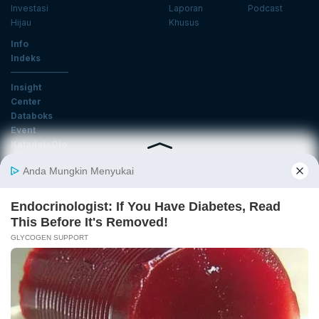
Investasi
Laporan
Podcast
Hijau
Khusus
Info
Indeks
Insight
Center
Databoks
Event
KatadataOto
Langganan Newsletter
Email
Daftar
Ikuti Kami
Tentang Katadata
Advertising
Karier
Pedoman Media Siber
Kebijakan Privasi
Disclaimer
Hubungi Kami