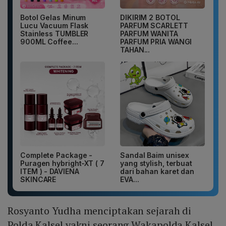
Botol Gelas Minum
DIKIRIM 2 BOTOL
Lucu Vacuum Flask
PARFUM SCARLETT
Stainless TUMBLER
PARFUM WANITA
900ML Coffee...
PARFUM PRIA WANGI
TAHAN...
Complete Package -
Sandal Baim unisex
Puragen hybright-XT ( 7
yang stylish, terbuat
ITEM ) - DAVIENA
dari bahan karet dan
SKINCARE
EVA...
Rosyanto Yudha menciptakan sejarah di
Polda Kalsel yakni seorang Wakapolda Kalsel