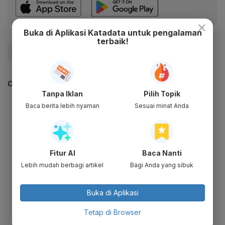
×
Buka di Aplikasi Katadata untuk pengalaman
terbaik!
#Polri
#Update Me
CEK JUGA DATA INI
Tanpa Iklan
Pilih Topik
Baca berita lebih nyaman
Sesuai minat Anda
Fitur AI
Baca Nanti
Lebih mudah berbagi artikel
Bagi Anda yang sibuk
Buka di Aplikasi
Tetap di Browser