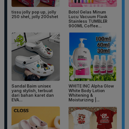
tissu jolly pop up, jolly
Botol Gelas Minum
250 shet, jolly 200shet
Lucu Vacuum Flask
Stainless TUMBLER
900ML Coffee...
Sandal Baim unisex
WHITE INC Alpha Glow
yang stylish, terbuat
White Body Lotion
dari bahan karet dan
Whitening &
EVA...
Moisturizing |...