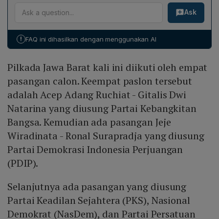
Hitung cepat mencatat tingkat partisipasi masyarakat
Ask
sebesar 72,14 persen dengan margin of error atau
simpangan kesalahan sebesar 1,39 persen.
!
FAQ ini dihasilkan dengan menggunakan AI
Pilkada Jawa Barat kali ini diikuti oleh empat
pasangan calon. Keempat paslon tersebut
adalah Acep Adang Ruchiat - Gitalis Dwi
Natarina yang diusung Partai Kebangkitan
Bangsa. Kemudian ada pasangan Jeje
Wiradinata - Ronal Surapradja yang diusung
Partai Demokrasi Indonesia Perjuangan
(PDIP).
Selanjutnya ada pasangan yang diusung
Partai Keadilan Sejahtera (PKS), Nasional
Demokrat (NasDem), dan Partai Persatuan