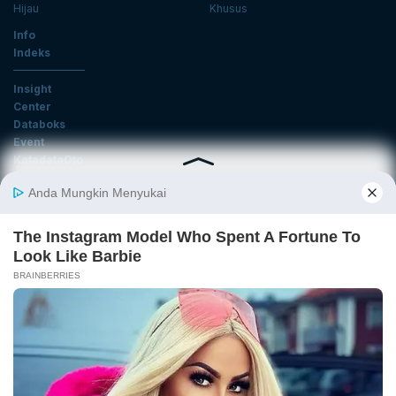
Hijau
Khusus
Info
Indeks
Insight
Center
Databoks
Event
KatadataOto
Langganan Newsletter
Email
Daftar
Ikuti Kami
Tentang Katadata
Advertising
Karier
Pedoman Media Siber
Kebijakan Privasi
Disclaimer
Hubungi Kami