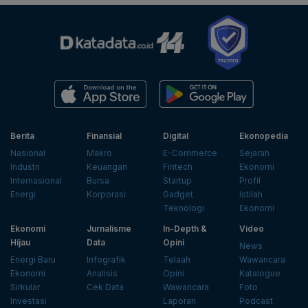
Berita
Finansial
Digital
Ekonopedia
Nasional
Makro
E-Commerce
Sejarah
Industri
Keuangan
Fintech
Ekonomi
Internasional
Bursa
Startup
Profil
Energi
Korporasi
Gadget
Istilah
Teknologi
Ekonomi
Ekonomi
Jurnalisme
In-Depth &
Video
Hijau
Data
Opini
News
Energi Baru
Infografik
Telaah
Wawancara
Ekonomi
Analisis
Opini
Katalogue
Sirkular
Cek Data
Wawancara
Foto
Investasi
Laporan
Podcast