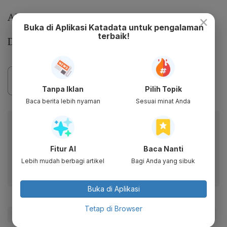
Ahmad Syaikhu - Ilham Habibie18.28%
×
Buka di Aplikasi Katadata untuk pengalaman
terbaik!
Dedi Mulyadi - Erwan Setiawan62.22%
Tanpa Iklan
Pilih Topik
Baca berita lebih nyaman
Sesuai minat Anda
Baca artikel ini lewat aplikasi mobile.
Dapatkan pengalaman membaca lebih nyaman dan nikmati
fitur menarik lainnya lewat aplikasi mobile Katadata.
Fitur AI
Baca Nanti
Lebih mudah berbagi artikel
Bagi Anda yang sibuk
Buka di Aplikasi
Tetap di Browser
#dedi mulyadi
#Update Me
#Pilkada
#Pilkada DKI