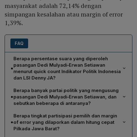
masyarakat adalah 72,14% dengan
simpangan kesalahan atau margin of error
1,39%.
FAQ
Berapa persentase suara yang diperoleh
pasangan Dedi Mulyadi‑Erwan Setiawan
•
menurut quick count Indikator Politik Indonesia
dan LSI Denny JA?
Menurut quick count Indikator Politik Indonesia,
Berapa banyak partai politik yang mengusung
pasangan Dedi‑Erwan memperoleh 60,29 persen.
•
pasangan Dedi Mulyadi‑Erwan Setiawan, dan
Sementara hasil quick count LSI Denny JA menunjukkan
sebutkan beberapa di antaranya?
persentase yang lebih tinggi, yaitu 62,22 persen.
Pasangan Dedi‑Erwan diusung oleh sepuluh partai
Berapa tingkat partisipasi pemilih dan margin
politik, yaitu PAN, Golkar, Gerindra, Demokrat, Perindo,
•
of error yang dilaporkan dalam hitung cepat
Partai Buruh, Partai Garuda, PBB, PSI, dan Partai Gelora.
Pilkada Jawa Barat?