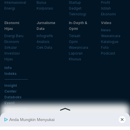
Internasional
Bursa
Startup
Profil
Energi
Korporasi
Gadget
Istilah
Teknologi
Ekonomi
Ekonomi
Jurnalisme
In-Depth &
Video
Hijau
Data
Opini
News
Energi Baru
Infografik
Telaah
Wawancara
Ekonomi
Analisis
Opini
Katalogue
Sirkular
Cek Data
Wawancara
Foto
Investasi
Laporan
Podcast
Hijau
Khusus
Info
Indeks
Insight
Center
Databoks
Event
KatadataOto
Langganan Newsletter