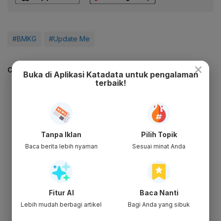
#BMKG
#Update Me
×
CEK JUGA DATA INI
Buka di Aplikasi Katadata untuk pengalaman
terbaik!
Tanpa Iklan
Pilih Topik
Baca berita lebih nyaman
Sesuai minat Anda
Fitur AI
Baca Nanti
Lebih mudah berbagi artikel
Bagi Anda yang sibuk