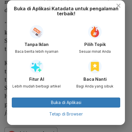
massa atau publik sebelum surat tersebut
×
Buka di Aplikasi Katadata untuk pengalaman
diterima oleh Hasto.
terbaik!
"Kami menduga ini adalah upaya cipta
kondisi untuk mendapatkan simpati publik.
Semua dapat dilihat dan dinilai oleh publik,"
Tanpa Iklan
Pilih Topik
tutur Ronny.
Baca berita lebih nyaman
Sesuai minat Anda
KPK menetapkan Hasto Kristiyanto sebagai
tersangka terkait kasus suap Harun Masiku
terhadap mantan Komisioner KPU RI Wahyu
Fitur AI
Baca Nanti
Setiawan. Selain itu, KPK juga menetapkan
Lebih mudah berbagi artikel
Bagi Anda yang sibuk
Hasto Kristiyanto sebagai tersangka dugaan
Buka di Aplikasi
perintangan penyidikan atau
obstruction of
justice
dalam kasus tersebut.
Tetap di Browser