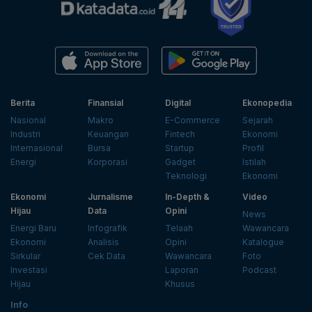
Berita
Finansial
Digital
Ekonopedia
Nasional
Makro
E-Commerce
Sejarah
Industri
Keuangan
Fintech
Ekonomi
Internasional
Bursa
Startup
Profil
Energi
Korporasi
Gadget
Istilah
Teknologi
Ekonomi
Ekonomi
Jurnalisme
In-Depth &
Video
Hijau
Data
Opini
News
Energi Baru
Infografik
Telaah
Wawancara
Ekonomi
Analisis
Opini
Katalogue
Sirkular
Cek Data
Wawancara
Foto
Investasi
Laporan
Podcast
Hijau
Khusus
Info