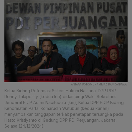
ANTARA FOTO/MUHAMMAD RAMDAN/RWA.
Ketua Bidang Reformasi Sistem Hukum Nasional DPP PDIP
Ronny Talapessy (kedua kiri) didampingi Wakil Sekretaris
Jenderal PDIP Adian Napitupulu (kiri), Ketua DPP PDIP Bidang
Kehormatan Partai Komarudin Watubun (kedua kanan)
menyampaikan tanggapan terkait penetapan tersangka pada
Hasto Kristiyanto di Gedung DPP PDI Perjuangan, Jakarta,
Selasa (24/12/2024).