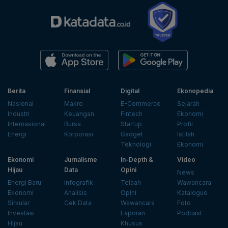
Berita
Finansial
Digital
Ekonopedia
Nasional
Makro
E-Commerce
Sejarah
Industri
Keuangan
Fintech
Ekonomi
Internasional
Bursa
Startup
Profil
Energi
Korporasi
Gadget
Istilah
Teknologi
Ekonomi
Ekonomi
Jurnalisme
In-Depth &
Video
Hijau
Data
Opini
News
Energi Baru
Infografik
Telaah
Wawancara
Ekonomi
Analisis
Opini
Katalogue
Sirkular
Cek Data
Wawancara
Foto
Investasi
Laporan
Podcast
Hijau
Khusus