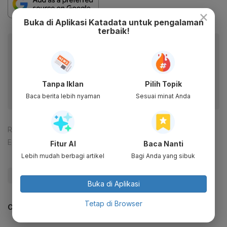
×
Buka di Aplikasi Katadata untuk pengalaman
terbaik!
Baca artikel ini lewat aplikasi mobile.
Dapatkan pengalaman membaca lebih nyaman dan nikmati
fitur menarik lainnya lewat aplikasi mobile Katadata.
Tanpa Iklan
Pilih Topik
Baca berita lebih nyaman
Sesuai minat Anda
Reporter:
Muhamad Fajar Riyandanu
Editor:
Ira Guslina Sufa
Fitur AI
Baca Nanti
Lebih mudah berbagi artikel
Bagi Anda yang sibuk
#Presidential Threshold
#Update Me
#Yusril
Buka di Aplikasi
Tetap di Browser
CEK JUGA DATA INI