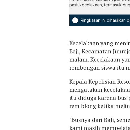
pasti kecelakaan, termasuk du
!
Ringkasan ini dihasilkan
Kecelakaan yang menimp
Beji, Kecamatan Junrej
malam. Kecelakaan ya
rombongan siswa itu m
Kepala Kepolisian Res
mengatakan kecelakaan 
itu diduga karena bus 
rem blong ketika melint
"Busnya dari Bali, se
kami masih mempelajari