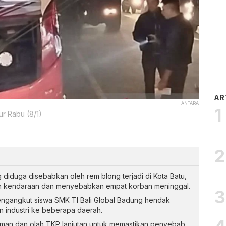
AR
ANTARA
ur Rabu (8/1)
 diduga disebabkan oleh rem blong terjadi di Kota Batu,
an kendaraan dan menyebabkan empat korban meninggal.
mengangkut siswa SMK TI Bali Global Badung hendak
 industri ke beberapa daerah.
aman dan olah TKP lanjutan untuk memastikan penyebab