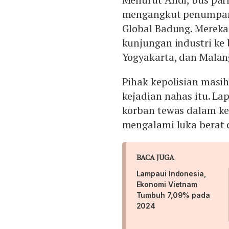
kegagalan rem atau kombin
mengangkut penumpang
Global Badung. Mereka
kunjungan industri ke
Yogyakarta, dan Malan
Pihak kepolisian masi
kejadian nahas itu. L
korban tewas dalam kec
mengalami luka berat 
BACA JUGA
Lampaui Indonesia,
Ekonomi Vietnam
Tumbuh 7,09% pada
2024