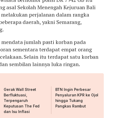
asi faktor jalan dan kecepatan.
 asal Sekolah Menengah Kejuruan Bali
 melakukan perjalanan dalam rangka
 beberapa daerah, yakni Semarang,
g.
h mendata jumlah pasti korban pada
aporan sementara terdapat empat orang
elakaan. Selain itu terdapat satu korban
dan sembilan lainnya luka ringan.
Gerak Wall Street
BTN Ingin Perbesar
Berfluktuasi,
Penyaluran KPR ke Ojol
Terpengaruh
hingga Tukang
Keputusan The Fed
Pangkas Rambut
dan Isu Inflasi