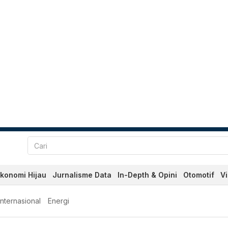
konomi Hijau
Jurnalisme Data
In-Depth & Opini
Otomotif
V
Internasional
Energi