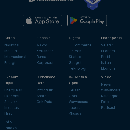
Berita
Finansial
Digital
Ekonopedia
Nasional
Makro
E-Commerce
Sejarah
Industri
Keuangan
Fintech
Ekonomi
Internasional
Bursa
Startup
Profil
Energi
Korporasi
Gadget
Istilah
Teknologi
Ekonomi
Ekonomi
Jurnalisme
In-Depth &
Video
Hijau
Data
Opini
News
Energi Baru
Infografik
Telaah
Wawancara
Ekonomi
Analisis
Opini
Katalogue
Sirkular
Cek Data
Wawancara
Foto
Investasi
Laporan
Podcast
Hijau
Khusus
Info
Indeks