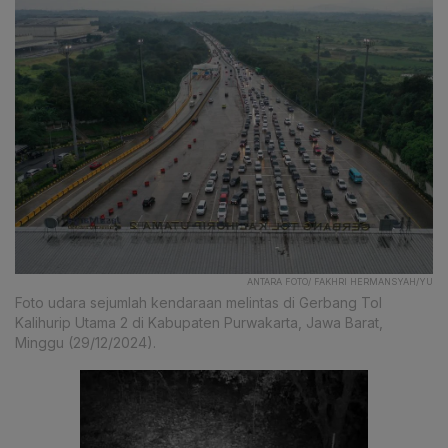
ANTARA FOTO/ FAKHRI HERMANSYAH/YU
Foto udara sejumlah kendaraan melintas di Gerbang Tol
Kalihurip Utama 2 di Kabupaten Purwakarta, Jawa Barat,
Minggu (29/12/2024).