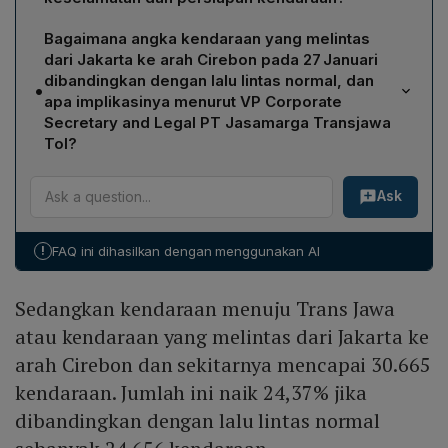
kendaraan.
JTT mengimbau pengendara untuk mengutamakan
Bagaimana angka kendaraan yang melintas
keselamatan dengan tetap berada pada jalur contra
dari Jakarta ke arah Cirebon pada 27 Januari
flow, memanfaatkan bahu bila terjadi darurat,
dibandingkan dengan lalu lintas normal, dan
•
memastikan kendaraan dalam kondisi prima, saldo uang
apa implikasinya menurut VP Corporate
elektronik cukup, mengisi bahan bakar sebelum
Secretary and Legal PT Jasamarga Transjawa
berangkat, beristirahat di area yang disediakan,
Tol?
mematuhi rambu‑rambu, serta mengikuti arahan
Pada Senin 27 Januari, kendaraan yang menuju Trans
petugas di lapangan.
Ask
Jawa (Jakarta–Cirebon) tercatat 30.665 unit, meningkat
24,37 % dari trafik normal sebesar 24.656 unit. Ria
Marlinda Paallo menafsirkan kenaikan tersebut sebagai
!
FAQ ini dihasilkan dengan menggunakan AI
indikasi pergerakan kembali kendaraan ke arah
Jakarta menjelang akhir masa libur dan Tahun Baru
Sedangkan kendaraan menuju Trans Jawa
Imlek.
atau kendaraan yang melintas dari Jakarta ke
arah Cirebon dan sekitarnya mencapai 30.665
kendaraan. Jumlah ini naik 24,37% jika
dibandingkan dengan lalu lintas normal