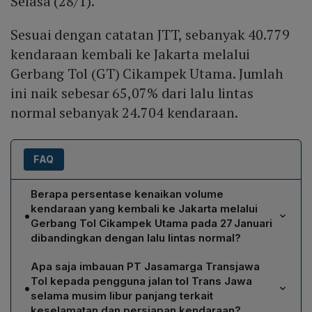
Selasa (28/1).
Sesuai dengan catatan JTT, sebanyak 40.779
kendaraan kembali ke Jakarta melalui
Gerbang Tol (GT) Cikampek Utama. Jumlah
ini naik sebesar 65,07% dari lalu lintas
normal sebanyak 24.704 kendaraan.
FAQ
Berapa persentase kenaikan volume
kendaraan yang kembali ke Jakarta melalui
•
Gerbang Tol Cikampek Utama pada 27 Januari
dibandingkan dengan lalu lintas normal?
Menurut catatan PT Jasamarga Transjawa Tol,
Apa saja imbauan PT Jasamarga Transjawa
sebanyak 40.779 kendaraan melewati Gerbang Tol
Tol kepada pengguna jalan tol Trans Jawa
•
Cikampek Utama pada Senin 27 Januari, naik 65,07 %
selama musim libur panjang terkait
dibandingkan volume normal sebesar 24.704
keselamatan dan persiapan kendaraan?