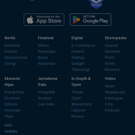
Berita
Finansial
Digital
Ekonopedia
Nasional
Makro
E-Commerce
Sejarah
Industri
Keuangan
Fintech
Ekonomi
Internasional
Bursa
Startup
Profil
Energi
Korporasi
Gadget
Istilah
Teknologi
Ekonomi
Ekonomi
Jurnalisme
In-Depth &
Video
Hijau
Data
Opini
News
Energi Baru
Infografik
Telaah
Wawancara
Ekonomi
Analisis
Opini
Katalogue
Sirkular
Cek Data
Wawancara
Foto
Investasi
Laporan
Podcast
Hijau
Khusus
Info
Indeks