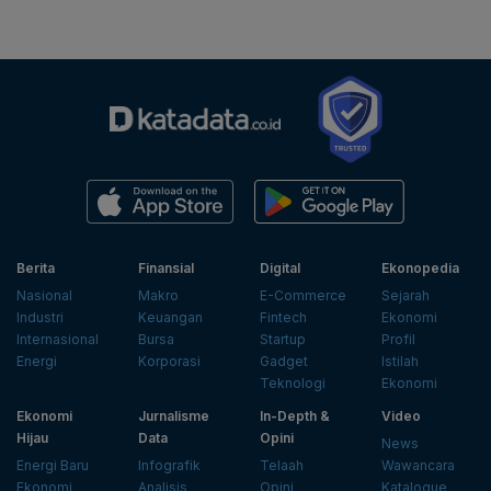
Berita
Finansial
Digital
Ekonopedia
Nasional
Makro
E-Commerce
Sejarah
Industri
Keuangan
Fintech
Ekonomi
Internasional
Bursa
Startup
Profil
Energi
Korporasi
Gadget
Istilah
Teknologi
Ekonomi
Ekonomi
Jurnalisme
In-Depth &
Video
Hijau
Data
Opini
News
Energi Baru
Infografik
Telaah
Wawancara
Ekonomi
Analisis
Opini
Katalogue