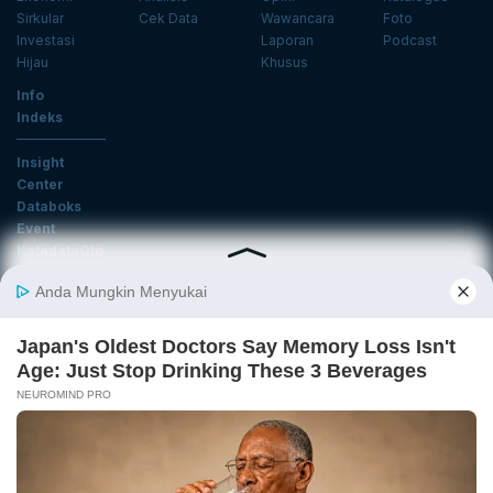
Sirkular
Cek Data
Wawancara
Foto
Investasi
Laporan
Podcast
Hijau
Khusus
Info
Indeks
Insight
Center
Databoks
Event
KatadataOto
Langganan Newsletter
Email
Daftar
Ikuti Kami