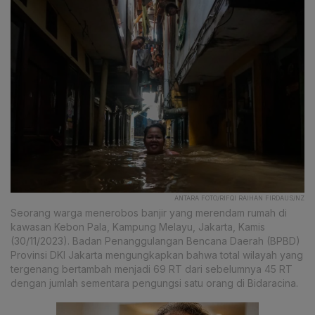
ANTARA FOTO/RIFQI RAIHAN FIRDAUS/NZ
Seorang warga menerobos banjir yang merendam rumah di
kawasan Kebon Pala, Kampung Melayu, Jakarta, Kamis
(30/11/2023). Badan Penanggulangan Bencana Daerah (BPBD)
Provinsi DKI Jakarta mengungkapkan bahwa total wilayah yang
tergenang bertambah menjadi 69 RT dari sebelumnya 45 RT
dengan jumlah sementara pengungsi satu orang di Bidaracina.