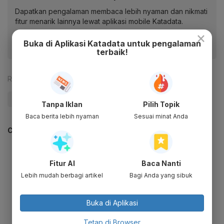
Dapatkan pengalaman membaca lebih nyaman dan nikmati
fitur menarik lainnya lewat aplikasi mobile Katadata.
×
Buka di Aplikasi Katadata untuk pengalaman
terbaik!
Reporter:
Muhamad Fajar Riyandanu
#Danantara
#Rosan Roeslani
#Pandu Sjahrir
Tanpa Iklan
Pilih Topik
Baca berita lebih nyaman
Sesuai minat Anda
CEK JUGA DATA INI
Fitur AI
Baca Nanti
Lebih mudah berbagi artikel
Bagi Anda yang sibuk
Buka di Aplikasi
Tetap di Browser