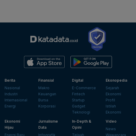
Berita
Finansial
Digital
Ekonopedia
Nasional
Makro
E-Commerce
Sejarah
Industri
Keuangan
Fintech
Ekonomi
Internasional
Bursa
Startup
Profil
Energi
Korporasi
Gadget
Istilah
Teknologi
Ekonomi
Ekonomi
Jurnalisme
In-Depth &
Video
Hijau
Data
Opini
News
Energi Baru
Infografik
Telaah
Wawancara