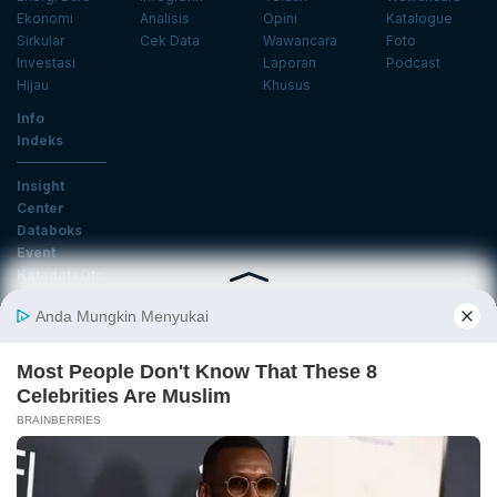
Ekonomi
Analisis
Opini
Katalogue
Sirkular
Cek Data
Wawancara
Foto
Investasi
Laporan
Podcast
Hijau
Khusus
Info
Indeks
Insight
Center
Databoks
Event
KatadataOto
Langganan Newsletter
Email
Daftar
Ikuti Kami