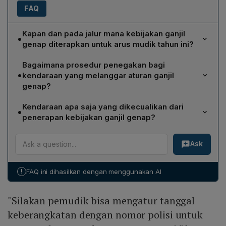
FAQ
Kapan dan pada jalur mana kebijakan ganjil
•
genap diterapkan untuk arus mudik tahun ini?
Kebijakan ganjil genap untuk arus mudik diberlakukan
Bagaimana prosedur penegakan bagi
mulai Kamis 27 Maret sampai Minggu 30 Maret. Berlaku
•
kendaraan yang melanggar aturan ganjil
pada kilometer 47‑414 Jalan Tol Jakarta‑Cikampek
genap?
hingga Semarang‑Batang, serta pada kilometer 31‑98
Meskipun kebijakan bersifat imbauan, kendaraan yang
Jalan Tol Tangerang‑Merak.
Kendaraan apa saja yang dikecualikan dari
•
melanggar tidak diputar balik. Pengemudi akan
penerapan kebijakan ganjil genap?
diarahkan keluar tol dan disarankan mengambil jalur
Kendaraan yang dikecualikan meliputi mobil berbahan
alternatif yang tidak dikenakan ganjil‑genap, sesuai
Ask
bakar listrik, ambulans, kendaraan pemadam
arahan Dirgakkum Korlantas Polri.
kebakaran, serta kendaraan angkutan barang. Selain
itu, sistem one way dan contra flow juga
!
FAQ ini dihasilkan dengan menggunakan AI
diimplementasikan untuk mengurangi penumpukan
kendaraan roda empat.
"Silakan pemudik bisa mengatur tanggal
keberangkatan dengan nomor polisi untuk