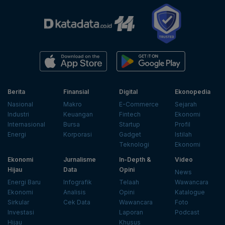
Berita
Finansial
Digital
Ekonopedia
Nasional
Makro
E-Commerce
Sejarah
Industri
Keuangan
Fintech
Ekonomi
Internasional
Bursa
Startup
Profil
Energi
Korporasi
Gadget
Istilah
Teknologi
Ekonomi
Ekonomi
Jurnalisme
In-Depth &
Video
Hijau
Data
Opini
News
Energi Baru
Infografik
Telaah
Wawancara
Ekonomi
Analisis
Opini
Katalogue
Sirkular
Cek Data
Wawancara
Foto
Investasi
Laporan
Podcast
Hijau
Khusus