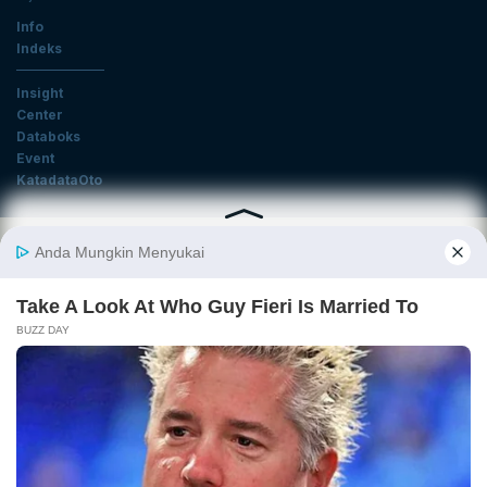
Info
Indeks
Insight
Center
Databoks
Event
KatadataOto
Langganan Newsletter
Email
Daftar
Ikuti Kami
Tentang Katadata
Advertising
Karier
Pedoman Media Siber
Kebijakan Privasi
Disclaimer
Hubungi Kami
©2026 Katadata. Hak cipta dilindungi Undang-undang.