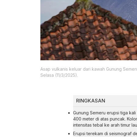
Asap vulkanis keluar dari kawah Gunung Semeru 
Selasa (11/3/2025).
RINGKASAN
Gunung Semeru erupsi tiga kal
400 meter di atas puncak. Kolo
intensitas tebal ke arah timur lau
Erupsi terekam di seismograf 