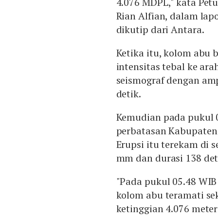
4.076 MDPL," kata Pet
Rian Alfian, dalam lap
dikutip dari Antara.
Ketika itu, kolom abu
intensitas tebal ke ara
seismograf dengan am
detik.
Kemudian pada pukul 0
perbatasan Kabupaten 
Erupsi itu terekam di
mm dan durasi 138 det
"Pada pukul 05.48 WIB
kolom abu teramati se
ketinggian 4.076 meter 