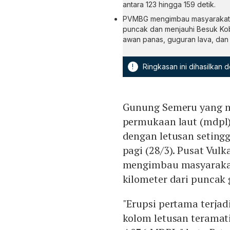
antara 123 hingga 159 detik.
PVMBG mengimbau masyarakat unt
puncak dan menjauhi Besuk Kob
awan panas, guguran lava, dan 
!
Ringkasan ini dihasilkan
Gunung Semeru yang me
permukaan laut (mdpl)
dengan letusan setingg
pagi (28/3). Pusat Vul
mengimbau masyarakat a
kilometer dari puncak
"Erupsi pertama terjad
kolom letusan teramati