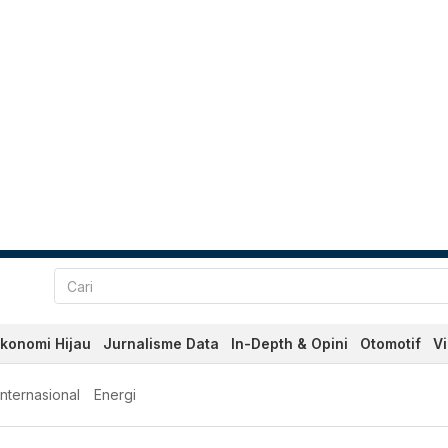
konomi Hijau
Jurnalisme Data
In-Depth & Opini
Otomotif
V
Internasional
Energi