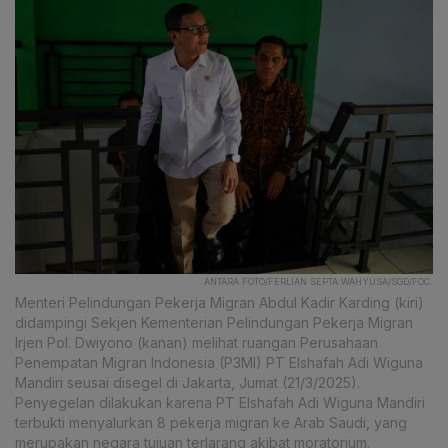
ANTARA FOTO/FERLIAN SEPTA WAHYUSA/SGD/FOC.
Menteri Pelindungan Pekerja Migran Abdul Kadir Karding (kiri)
didampingi Sekjen Kementerian Pelindungan Pekerja Migran
Irjen Pol. Dwiyono (kanan) melihat ruangan Perusahaan
Penempatan Migran Indonesia (P3MI) PT Elshafah Adi Wiguna
Mandiri seusai disegel di Jakarta, Jumat (21/3/2025).
Penyegelan dilakukan karena PT Elshafah Adi Wiguna Mandiri
terbukti menyalurkan 8 pekerja migran ke Arab Saudi, yang
merupakan negara tujuan terlarang akibat moratorium.