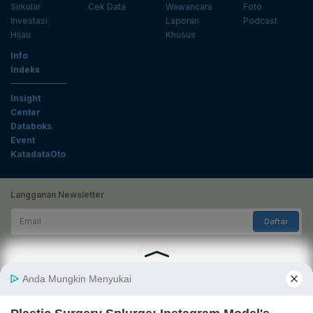
Sirkular
Cek Data
Wawancara
Foto
Investasi
Laporan
Podcast
Hijau
Khusus
Info
Indeks
Insight
Center
Databoks
Event
KatadataOto
Langganan Newsletter
Email
Daftar
Ikuti Kami
Tentang Katadata
Advertising
Karier
Pedoman Media Siber