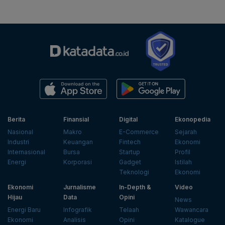
Berita
Finansial
Digital
Ekonopedia
Nasional
Makro
E-Commerce
Sejarah
Industri
Keuangan
Fintech
Ekonomi
Internasional
Bursa
Startup
Profil
Energi
Korporasi
Gadget
Istilah
Teknologi
Ekonomi
Ekonomi
Jurnalisme
In-Depth &
Video
Hijau
Data
Opini
News
Energi Baru
Infografik
Telaah
Wawancara
Ekonomi
Analisis
Opini
Katalogue