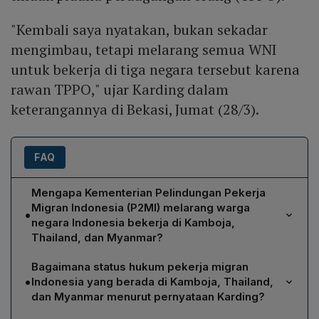
"Kembali saya nyatakan, bukan sekadar
mengimbau, tetapi melarang semua WNI
untuk bekerja di tiga negara tersebut karena
rawan TPPO," ujar Karding dalam
keterangannya di Bekasi, Jumat (28/3).
FAQ
Mengapa Kementerian Pelindungan Pekerja
Migran Indonesia (P2MI) melarang warga
•
negara Indonesia bekerja di Kamboja,
Thailand, dan Myanmar?
Menteri Abdul Kadir Karding menegaskan larangan
Bagaimana status hukum pekerja migran
tersebut karena ketiga negara tersebut memiliki risiko
•
Indonesia yang berada di Kamboja, Thailand,
tinggi tindak pidana perdagangan orang (TPPO). Selain
dan Myanmar menurut pernyataan Karding?
itu, terdapat indikasi kuat kegiatan scamming dan judi
Karding menyatakan bahwa semua pekerja migran