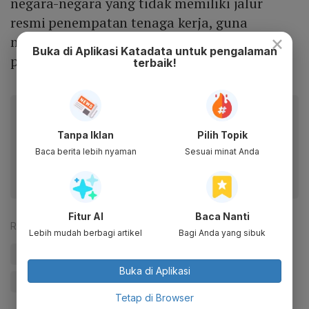
negara-negara yang tidak memiliki jalur
resmi penempatan tenaga kerja, guna
×
menghindari risiko menjadi korban
Buka di Aplikasi Katadata untuk pengalaman
perdagangan manusia dan eksploitasi.
terbaik!
Baca artikel ini lewat aplikasi mobile.
Dapatkan pengalaman membaca lebih nyaman dan nikmati
Tanpa Iklan
Pilih Topik
fitur menarik lainnya lewat aplikasi mobile Katadata.
Baca berita lebih nyaman
Sesuai minat Anda
Fitur AI
Baca Nanti
Reporter:
Antara
Lebih mudah berbagi artikel
Bagi Anda yang sibuk
#Myanmar
#Kamboja
#Thailand
#Update Me
Buka di Aplikasi
#Migran
#WNI
Tetap di Browser