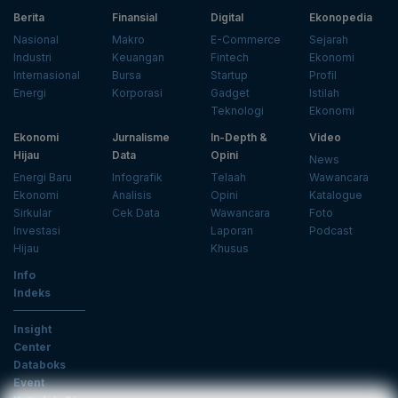
Berita
Finansial
Digital
Ekonopedia
Nasional
Makro
E-Commerce
Sejarah
Industri
Keuangan
Fintech
Ekonomi
Internasional
Bursa
Startup
Profil
Energi
Korporasi
Gadget
Istilah
Teknologi
Ekonomi
Ekonomi
Jurnalisme
In-Depth &
Video
Hijau
Data
Opini
News
Energi Baru
Infografik
Telaah
Wawancara
Ekonomi
Analisis
Opini
Katalogue
Sirkular
Cek Data
Wawancara
Foto
Investasi
Laporan
Podcast
Hijau
Khusus
Info
Indeks
Insight
Center
Databoks
Event