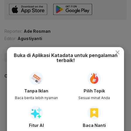
Reporter:
Ade Rosman
Editor:
Agustiyanti
×
Buka di Aplikasi Katadata untuk pengalaman
#IKN
#Libur Lebaran
#wisatawan
#Update Me
terbaik!
CEK JUGA DATA INI
Tanpa Iklan
Pilih Topik
Baca berita lebih nyaman
Sesuai minat Anda
Fitur AI
Baca Nanti