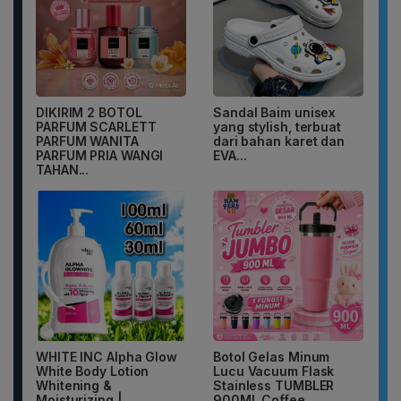
DIKIRIM 2 BOTOL
Sandal Baim unisex
PARFUM SCARLETT
yang stylish, terbuat
PARFUM WANITA
dari bahan karet dan
PARFUM PRIA WANGI
EVA...
TAHAN...
WHITE INC Alpha Glow
Botol Gelas Minum
White Body Lotion
Lucu Vacuum Flask
Whitening &
Stainless TUMBLER
Moisturizing |...
900ML Coffee...