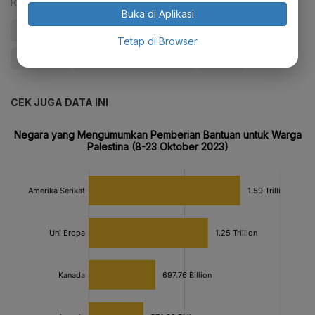
Reporter:
Antara
Buka di Aplikasi
#Prabowo
#Gaza
#Palestina
#Update Me
Tetap di Browser
#Relokasi
#bantuan kemanusiaan
#Mesir
CEK JUGA DATA INI