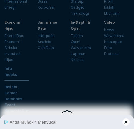
Internasional
Bursa
Startup
Profil
Energi
Korporasi
Gadget
Istilah
Teknologi
Ekonomi
Ekonomi
Jurnalisme
In-Depth &
Video
Hijau
Data
Opini
News
Energi Baru
Infografik
Telaah
Wawancara
Ekonomi
Analisis
Opini
Katalogue
Sirkular
Cek Data
Wawancara
Foto
Investasi
Laporan
Podcast
Hijau
Khusus
Info
Indeks
Insight
Center
Databoks
Event
KatadataOto
Langganan Newsletter