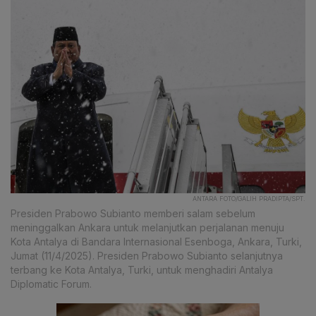
ANTARA FOTO/GALIH PRADIPTA/SPT.
Presiden Prabowo Subianto memberi salam sebelum
meninggalkan Ankara untuk melanjutkan perjalanan menuju
Kota Antalya di Bandara Internasional Esenboga, Ankara, Turki,
Jumat (11/4/2025). Presiden Prabowo Subianto selanjutnya
terbang ke Kota Antalya, Turki, untuk menghadiri Antalya
Diplomatic Forum.