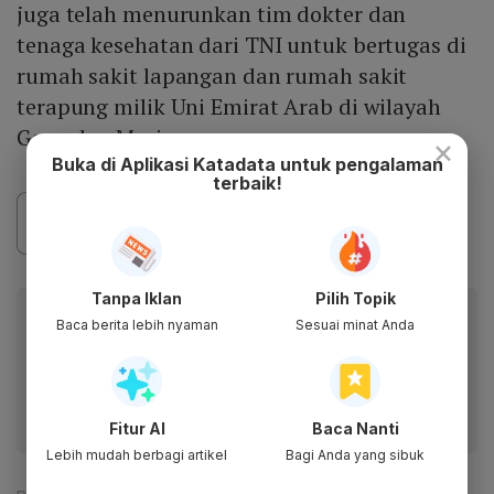
juga telah menurunkan tim dokter dan
tenaga kesehatan dari TNI untuk bertugas di
rumah sakit lapangan dan rumah sakit
terapung milik Uni Emirat Arab di wilayah
Gaza dan Mesir.
×
Buka di Aplikasi Katadata untuk pengalaman
terbaik!
Tanpa Iklan
Pilih Topik
Baca artikel ini lewat aplikasi mobile.
Baca berita lebih nyaman
Sesuai minat Anda
Dapatkan pengalaman membaca lebih nyaman dan nikmati
fitur menarik lainnya lewat aplikasi mobile Katadata.
Fitur AI
Baca Nanti
Lebih mudah berbagi artikel
Bagi Anda yang sibuk