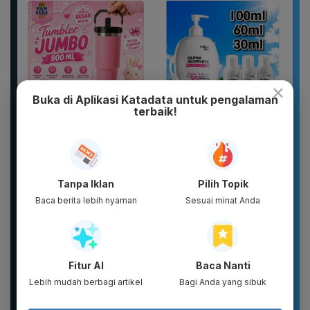
×
Buka di Aplikasi Katadata untuk pengalaman
terbaik!
Botol Gelas Minum
WHITE INC Alpha Glow
Lucu Vacuum Flask
White Body Lotion
Stainless TUMBLER
Whitening &
900ML Coffee...
Moisturizing |...
Tanpa Iklan
Pilih Topik
Baca berita lebih nyaman
Sesuai minat Anda
Fitur AI
Baca Nanti
Lebih mudah berbagi artikel
Bagi Anda yang sibuk
Sandal Pria Wanita
Sandal Baim unisex