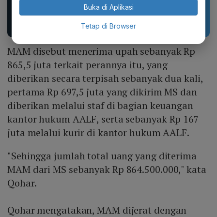
CLOSS Waterproof Anti
yang stylish, terbuat
Buka di Aplikasi
Slip Cepat Kering Anti...
dari bahan karet dan
EVA...
Tetap di Browser
MAM disebut menerima upah sebanyak Rp
865,5 juta terkait perannya itu, yang
diberikan secara terpisah sebanyak dua kali,
pertama Rp 697,5 juta yang dikirim MS dan
diberikan melalui staf di bagian keuangan
kantor hukum AALF, serta sebanyak Rp 167
juta melalui kurir di kantor hukum AALF.
"Sehingga jumlah total uang yang diterima
MAM dari MS sebanyak Rp 864.500.000," kata
Qohar.
Qohar mengatakan, MAM dijerat dengan