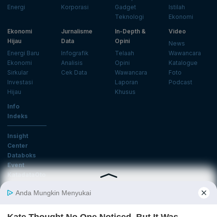
Energi
Korporasi
Gadget
Istilah
Teknologi
Ekonomi
Ekonomi
Jurnalisme
In-Depth &
Video
Hijau
Data
Opini
News
Energi Baru
Infografik
Telaah
Wawancara
Ekonomi
Analisis
Opini
Katalogue
Sirkular
Cek Data
Wawancara
Foto
Investasi
Laporan
Podcast
Hijau
Khusus
Info
Indeks
Insight
Center
Databoks
Event
KatadataOto
Langganan Newsletter
Email