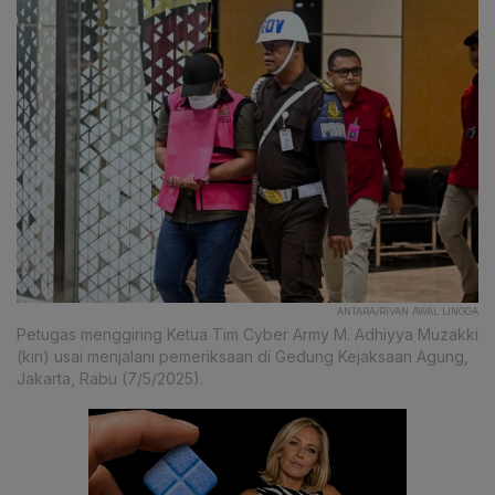
ANTARA/RIVAN AWAL LINGGA
Petugas menggiring Ketua Tim Cyber Army M. Adhiyya Muzakki
(kiri) usai menjalani pemeriksaan di Gedung Kejaksaan Agung,
Jakarta, Rabu (7/5/2025).