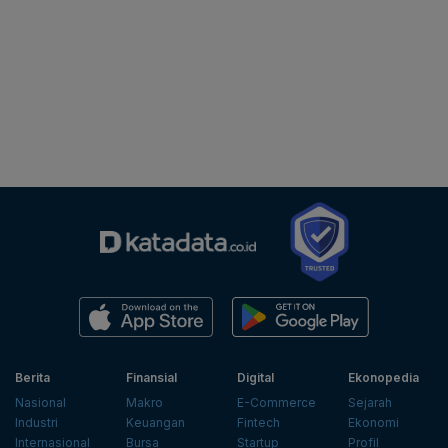
Berita
Finansial
Digital
Ekonopedia
Nasional
Makro
E-Commerce
Sejarah
Industri
Keuangan
Fintech
Ekonomi
Internasional
Bursa
Startup
Profil