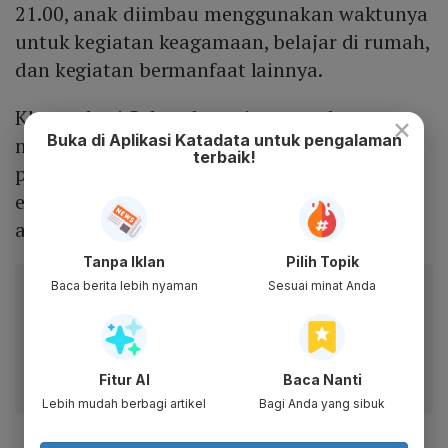
21.00, anak diimbau menggunakan waktunya
untuk kegiatan keagamaan, belajar di rumah,
dan kegiatan bermanfaat lainnya.
Khusus hari Sabtu dan minggu, gubernur
×
Buka di Aplikasi Katadata untuk pengalaman
mengimbau agar digunakan sebagai
terbaik!
pendidikan di lingkungan keluarga atau
ekstrakurikuler sepengetahuan orang tua
atau wali.
Tanpa Iklan
Pilih Topik
Baca artikel ini lewat aplikasi mobile.
Baca berita lebih nyaman
Sesuai minat Anda
Dapatkan pengalaman membaca lebih nyaman dan nikmati
fitur menarik lainnya lewat aplikasi mobile Katadata.
Fitur AI
Baca Nanti
Lebih mudah berbagi artikel
Bagi Anda yang sibuk