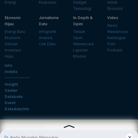
Energi
Korporasi
Gadget
Istilah
Teknologi
Ekonomi
Ekonomi
Jurnalisme
In-Depth &
Video
Hijau
Data
Opini
News
Energi Baru
Infografik
Telaah
Wawancara
Ekonomi
Analisis
Opini
Katalogue
Sirkular
Cek Data
Wawancara
Foto
Investasi
Laporan
Podcast
Hijau
Khusus
Info
Indeks
Insight
Center
Databoks
Event
KatadataOto
Langganan Newsletter
Email