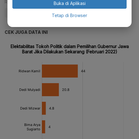
Reporter:
Antara
Buka di Aplikasi
#dedi mulyadi
#Sekolah
Tetap di Browser
CEK JUGA DATA INI