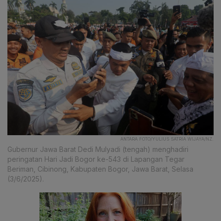
ANTARA FOTO/YULIUS SATRIA WIJAYA/NZ.
Gubernur Jawa Barat Dedi Mulyadi (tengah) menghadiri
peringatan Hari Jadi Bogor ke-543 di Lapangan Tegar
Beriman, Cibinong, Kabupaten Bogor, Jawa Barat, Selasa
(3/6/2025).