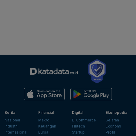
Berita
Finansial
Digital
Ekonopedia
Nasional
Makro
E-Commerce
Sejarah
Industri
Keuangan
Fintech
Ekonomi
Internasional
Bursa
Startup
Profil