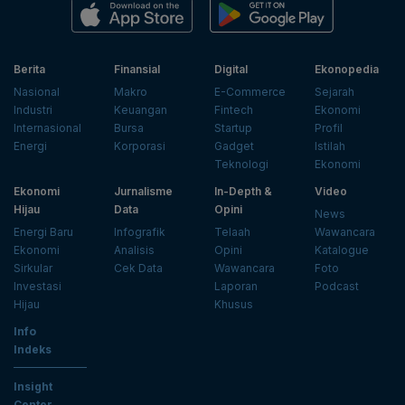
Berita
Finansial
Digital
Ekonopedia
Nasional
Makro
E-Commerce
Sejarah
Industri
Keuangan
Fintech
Ekonomi
Internasional
Bursa
Startup
Profil
Energi
Korporasi
Gadget
Istilah
Teknologi
Ekonomi
Ekonomi
Jurnalisme
In-Depth &
Video
Hijau
Data
Opini
News
Energi Baru
Infografik
Telaah
Wawancara
Ekonomi
Analisis
Opini
Katalogue
Sirkular
Cek Data
Wawancara
Foto
Investasi
Laporan
Podcast
Hijau
Khusus
Info
Indeks
Insight
Center