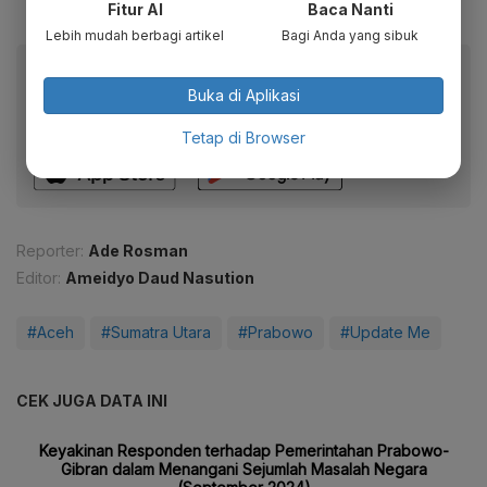
Fitur AI
Baca Nanti
Lebih mudah berbagi artikel
Bagi Anda yang sibuk
Baca artikel ini lewat aplikasi mobile.
Buka di Aplikasi
Dapatkan pengalaman membaca lebih nyaman dan nikmati
fitur menarik lainnya lewat aplikasi mobile Katadata.
Tetap di Browser
Reporter:
Ade Rosman
Editor:
Ameidyo Daud Nasution
#Aceh
#Sumatra Utara
#Prabowo
#Update Me
CEK JUGA DATA INI