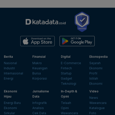
Berita
Finansial
Digital
Ekonopedia
Nasional
Makro
E-Commerce
Sejarah
Industri
Keuangan
Fintech
Ekonomi
Internasional
Bursa
Startup
Profil
Energi
Korporasi
Gadget
Istilah
Teknologi
Ekonomi
Ekonomi
Jurnalisme
In-Depth &
Video
Hijau
Data
Opini
News
Energi Baru
Infografik
Telaah
Wawancara
Ekonomi
Analisis
Opini
Katalogue
Sirkular
Cek Data
Wawancara
Foto