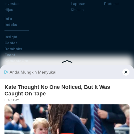
Investasi
Laporan
Podcast
Hijau
Khusus
Info
Indeks
Insight
Center
Databoks
Event
KatadataOto
Langganan Newsletter
Email
Daftar
Ikuti Kami
Tentang Katadata
Advertising
Karier
Pedoman Media Siber
Kebijakan Privasi
Disclaimer
Hubungi Kami