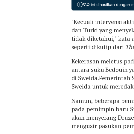
komunitas Druze.
!
FAQ ini dihasilkan dengan
"Kecuali intervensi akt
dan Turki yang menyel
tidak diketahui," kata
seperti dikutip dari
Th
Kekerasan meletus pad
antara suku Bedouin ya
di Sweida.Pemerintah 
Sweida untuk meredaka
Namun, beberapa pemim
pada pemimpin baru Su
akan menyerang Druze.
mengusir pasukan pem