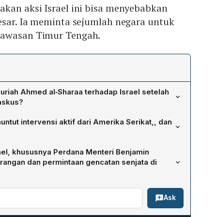
akan aksi Israel ini bisa menyebabkan
esar. Ia meminta sejumlah negara untuk
kawasan Timur Tengah.
uriah Ahmed al‑Sharaa terhadap Israel setelah
askus?
 berupaya menebar kekacauan di Suriah dengan
tut intervensi aktif dari Amerika Serikat,, dan
dan pemerintah, serta mengancam potensi eskalasi konflik
alui mediasi ketiga pihak tersebut kawasan Timur
el, khususnya Perdana Menteri Benjamin
 nasib tidak pasti yang diakibatkan oleh aksi Israel,
rangan dan permintaan gencatan senjata di
ik yang lebih luas.
wa serangan Israel memaksa Suriah menyetujui
Ask
tut demiliterisasi di wilayah selatan, menegaskan tidak
 militer memasuki selatan Damaskus atau menyerang