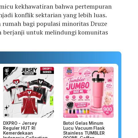
emicu kekhawatiran bahwa pertempuran
di konflik sektarian yang lebih luas.
n rumah bagi populasi minoritas Druze
h berjanji untuk melindungi komunitas
DXPRO - Jersey
Botol Gelas Minum
Reguler HUT RI
Lucu Vacuum Flask
Kemerdekaan
Stainless TUMBLER
Indonesia Collection
900ML Coffee...