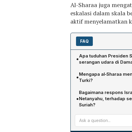
Al-Sharaa juga mengat
eskalasi dalam skala b
aktif menyelamatkan 
FAQ
Apa tuduhan Presiden S
•
serangan udara di Dam
Al‑Sharaa menuduh Israel
Mengapa al‑Sharaa menun
•
menyerang fasilitas sipil 
Turki?
berskala besar.
Dia berpendapat hanya mel
Bagaimana respons Isra
Tengah dapat terhindar dari
•
Netanyahu, terhadap se
sehingga menghindari konfl
Suriah?
Netanyahu menyatakan bah
gencatan senjata dan menun
akan mengizinkan pasukan