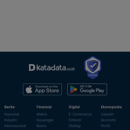
Berita
Finansial
Digital
Ekonopedia
Nasional
Makro
E-Commerce
Sejarah
Industri
Keuangan
Fintech
Ekonomi
Internasional
Bursa
Startup
Profil