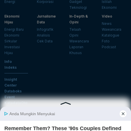
Energi
Korporasi
Gadget
Istilah
Teknologi
Ekonomi
Ekonomi
Jurnalisme
In-Depth &
Video
Hijau
Data
Opini
News
Energi Baru
Infografik
Telaah
Wawancara
Ekonomi
Analisis
Opini
Katalogue
Sirkular
Cek Data
Wawancara
Foto
Investasi
Laporan
Podcast
Hijau
Khusus
Info
Indeks
Insight
Center
Databoks
Event
KatadataOto
Langganan Newsletter
Email
Daftar