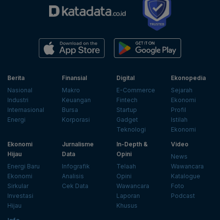
Berita
Finansial
Digital
Ekonopedia
Nasional
Makro
E-Commerce
Sejarah
Industri
Keuangan
Fintech
Ekonomi
Internasional
Bursa
Startup
Profil
Energi
Korporasi
Gadget
Istilah
Teknologi
Ekonomi
Ekonomi
Jurnalisme
In-Depth &
Video
Hijau
Data
Opini
News
Energi Baru
Infografik
Telaah
Wawancara
Ekonomi
Analisis
Opini
Katalogue
Sirkular
Cek Data
Wawancara
Foto
Investasi
Laporan
Podcast
Hijau
Khusus