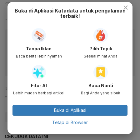
×
Buka di Aplikasi Katadata untuk pengalaman
terbaik!
Baca artikel ini lewat aplikasi mobile.
Dapatkan pengalaman membaca lebih nyaman dan nikmati
Tanpa Iklan
Pilih Topik
fitur menarik lainnya lewat aplikasi mobile Katadata.
Baca berita lebih nyaman
Sesuai minat Anda
Fitur AI
Baca Nanti
Reporter:
Muhamad Fajar Riyandanu
Lebih mudah berbagi artikel
Bagi Anda yang sibuk
Editor:
Ira Guslina Sufa
Buka di Aplikasi
#Prabowo
#Demo
#Update Me
Tetap di Browser
CEK JUGA DATA INI