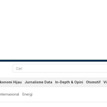
konomi Hijau
Jurnalisme Data
In-Depth & Opini
Otomotif
V
Internasional
Energi