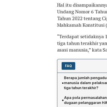
Hal itu disampaikanny
Undang Nomor 6 Tahun
Tahun 2022 tentang Cip
Mahkamah Konstitusi (
“Terdapat setidaknya 
tiga tahun terakhir y
asasi manusia,” kata S
FAQ
Berapa jumlah pengadua
•
manusia dalam pelaksan
tiga tahun terakhir?
Komisioner Saurlin P. Sia
Apa pola permasalahan
•
pengaduan yang mencakup 
dugaan pelanggaran H
pelaksanaan PSN dalam kur