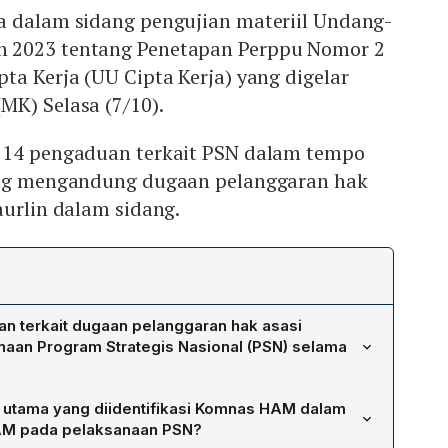
a dalam sidang pengujian materiil Undang-
 2023 tentang Penetapan Perppu Nomor 2
ta Kerja (UU Cipta Kerja) yang digelar
MK) Selasa (7/10).
114 pengaduan terkait PSN dalam tempo
ang mengandung dugaan pelanggaran hak
aurlin dalam sidang.
n terkait dugaan pelanggaran hak asasi
aan Program Strategis Nasional (PSN) selama
gian menyampaikan bahwa terdapat setidaknya 114
 utama yang diidentifikasi Komnas HAM dalam
dugaan pelanggaran hak asasi manusia terkait
AM pada pelaksanaan PSN?
un waktu tiga tahun terakhir.