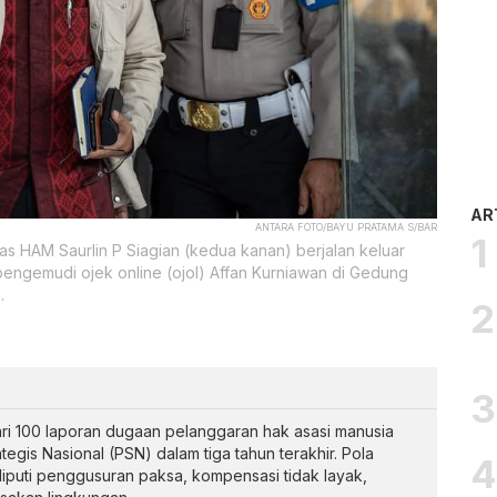
AR
ANTARA FOTO/BAYU PRATAMA S/BAR
 HAM Saurlin P Siagian (kedua kanan) berjalan keluar
pengemudi ojek online (ojol) Affan Kurniawan di Gedung
.
i 100 laporan dugaan pelanggaran hak asasi manusia
tegis Nasional (PSN) dalam tiga tahun terakhir. Pola
iputi penggusuran paksa, kompensasi tidak layak,