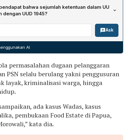
rulang meliputi keputusan yang diambil dari tingkat
endapat bahwa sejumlah ketentuan dalam UU
anpa konsultasi bermakna, pengamanan berlebihan yang
an dengan UUD 1945?
g hanya menjadi dokumentasi administratif, peran aparat
asa‑frasa seperti “penyesuaian berbagai peraturan” dan
enekan perbedaan pendapat, serta dampak
Ask
an” bersifat vague norm, membuka ruang bagi
ngkatkan kerentanan warga.
itik tertentu serta menutup partisipasi publik yang
entuan tersebut dianggap melanggar prinsip kepentingan
 menggunakan AI
egara yang diamanatkan dalam Pasal 33 ayat (3)‑(4)
pola permasalahan dugaan pelanggaran
n PSN selalu berulang yakni penggusuran
k layak, kriminalisasi warga, hingga
hidup.
sampaikan, ada kasus Wadas, kasus
ika, pembukaan Food Estate di Papua,
orowali,” kata dia.