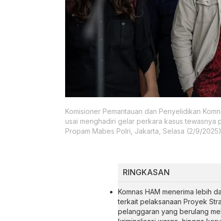
Komisioner Pemantauan dan Penyelidikan Komnas
usai menghadiri gelar perkara kasus tewasnya 
Propam Mabes Polri, Jakarta, Selasa (2/9/2025)
RINGKASAN
Komnas HAM menerima lebih dar
terkait pelaksanaan Proyek Stra
pelanggaran yang berulang mel