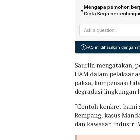
Pola permasalahan yang be
Mengapa pemohon berp
•
kepemimpinan tertinggi t
Cipta Kerja bertentang
memicu konflik, Amdal yan
Pemohon menilai bahwa fr
yang berlebihan untuk m
“kemudahan dan percepat
sosial‑ekonomi yang meni
pembajakan kepentingan pol
bermakna. Selain itu, ket
!
FAQ ini dihasilkan dengan
umum dan hak menguasai n
UUD 1945.
Saurlin mengatakan, 
HAM dalam pelaksanaa
paksa, kompensasi tida
degradasi lingkungan 
“Contoh konkret kami 
Rempang, kasus Mandal
dan kawasan industri M