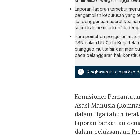
kriminalisasi warga, hingga ker
Laporan-laporan tersebut menu
pengambilan keputusan yang ter
itu, penggunaan aparat keama
seringkali memicu konflik deng
Para pemohon pengujian materi
PSN dalam UU Cipta Kerja tela
dianggap multitafsir dan mem
pada pelanggaran hak konstitus
!
Ringkasan ini dihasilkan
Komisioner Pemantauan
Asasi Manusia (Komnas
dalam tiga tahun terak
laporan berkaitan den
dalam pelaksanaan Pro