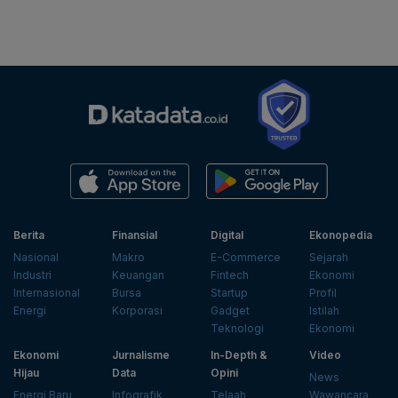
Berita
Finansial
Digital
Ekonopedia
Nasional
Makro
E-Commerce
Sejarah
Industri
Keuangan
Fintech
Ekonomi
Internasional
Bursa
Startup
Profil
Energi
Korporasi
Gadget
Istilah
Teknologi
Ekonomi
Ekonomi
Jurnalisme
In-Depth &
Video
Hijau
Data
Opini
News
Energi Baru
Infografik
Telaah
Wawancara