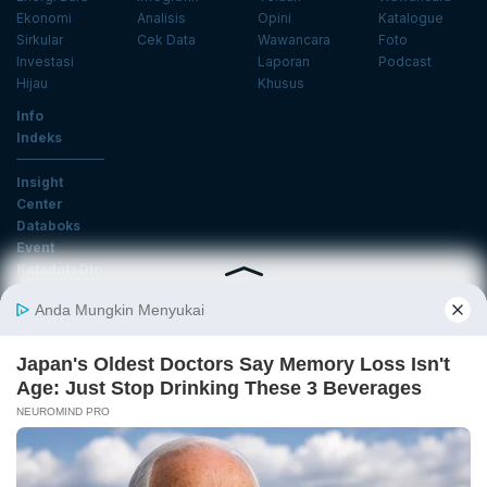
Ekonomi
Analisis
Opini
Katalogue
Sirkular
Cek Data
Wawancara
Foto
Investasi
Laporan
Podcast
Hijau
Khusus
Info
Indeks
Insight
Center
Databoks
Event
KatadataOto
Langganan Newsletter
Email
Daftar
Ikuti Kami