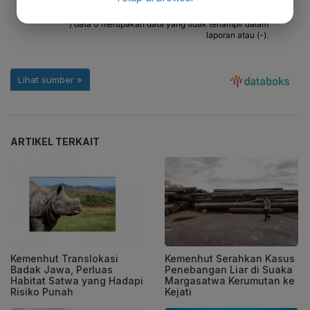
ARTIKEL TERKAIT
Kemenhut Translokasi
Kemenhut Serahkan Kasus
Badak Jawa, Perluas
Penebangan Liar di Suaka
Habitat Satwa yang Hadapi
Margasatwa Kerumutan ke
Risiko Punah
Kejati