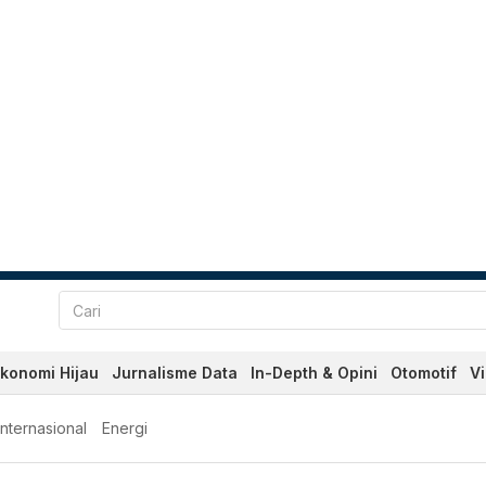
konomi Hijau
Jurnalisme Data
In-Depth & Opini
Otomotif
V
Internasional
Energi