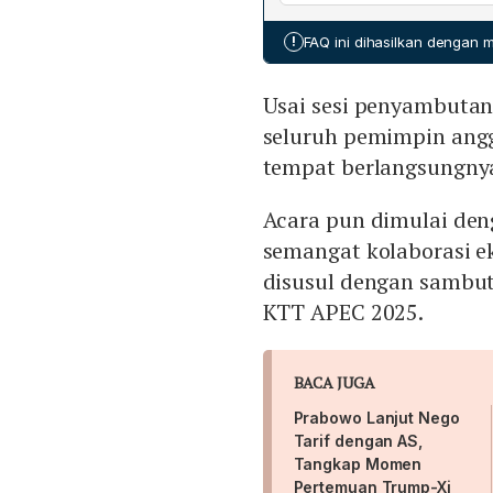
selaku tuan rumah. Selam
Republik Korea yang mema
!
FAQ ini dihasilkan dengan
memperkuat simbol persah
Usai sesi penyambutan
seluruh pemimpin ang
tempat berlangsungn
Acara pun dimulai de
semangat kolaborasi e
disusul dengan sambut
KTT APEC 2025.
BACA JUGA
Prabowo Lanjut Nego
Tarif dengan AS,
Tangkap Momen
Pertemuan Trump-Xi