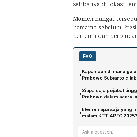
setibanya di lokasi t
Momen hangat tersebut
bersama sebelum Pres
bertemu dan berbinca
FAQ
Kapan dan di mana gala
•
Prabowo Subianto dila
Gala dinner tersebut berl
Siapa saja pejabat tin
•
Select, Gyeongju, Korea S
Prabowo dalam acara j
Konferensi Tingkat Tinggi
Presiden Prabowo didampi
Elemen apa saja yang 
•
Airlangga Hartarto, Mente
malam KTT APEC 2025
Santoso, Menteri Investasi
Acara dibuka dengan pemu
serta Sekretaris Kabinet T
ekonomi kawasan Asia‑Pasi