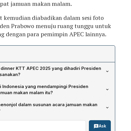
empat jamuan makan malam.
 kemudian diabadikan dalam sesi foto
iden Prabowo menuju ruang tunggu untuk
ng dengan para pemimpin APEC lainnya.
 dinner KTT APEC 2025 yang dihadiri Presiden
ksanakan?
angsung pada Jumat, 31 Oktober 2023, di Hotel Lahan
ggi Indonesia yang mendampingi Presiden
elatan, sebagai bagian resmi dari rangkaian pertemuan
amuan makan malam itu?
 (KTT) Kerja Sama Ekonomi Asia Pasifik 2025.
ngi oleh Menteri Koordinator Bidang Perekonomian
menonjol dalam susunan acara jamuan makan
ri Luar Negeri Sugiono, Menteri Perdagangan Budi
?
 dan Hilirisasi sekaligus Kepala BKPM Rosan Roeslani,
taran video yang menonjolkan semangat kolaborasi
eddy Indra Wijaya.
Ask
fik, diikuti sambutan resmi dari Presiden Lee Jae Myung