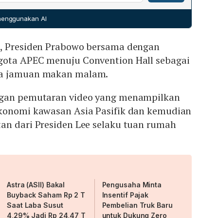
a jamuan, delegasi disuguhkan pertunjukan budaya khas
dukan tradisi hanbok dengan elemen modernitas,
 menggunakan AI
abatan antar‑anggota APEC.
, Presiden Prabowo bersama dengan
gota APEC menuju Convention Hall sebagai
ya jamuan makan malam.
ngan pemutaran video yang menampilkan
konomi kawasan Asia Pasifik dan kemudian
an dari Presiden Lee selaku tuan rumah
Astra (ASII) Bakal
Pengusaha Minta
Buyback Saham Rp 2 T
Insentif Pajak
Saat Laba Susut
Pembelian Truk Baru
4,29% Jadi Rp 24,47 T
untuk Dukung Zero