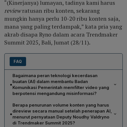
“(Kinerjanya) lumayan, tadinya kami harus
review
ratusan ribu konten, sekarang
mungkin hanya perlu 10-20 ribu konten saja,
mana yang paling terdampak,” kata pria yang
akrab disapa Ryno dalam acara Trendmaker
Summit 2025, Bali, Jumat (28/11).
FAQ
Bagaimana peran teknologi kecerdasan
buatan (AI) dalam membantu Badan
•
Komunikasi Pemerintah memfilter video yang
berpotensi mengandung misinformasi?
AI berfungsi sebagai penyaring awal dengan
Berapa penurunan volume konten yang harus
mengidentifikasi video yang mengandung indikasi
direview secara manual setelah penerapan AI,
•
misinformasi berdasarkan pola linguistik, visual, dan
menurut pernyataan Deputy Noudhy Valdryno
metadata. Setelah AI menandai video tersebut, tim
di Trendmaker Summit 2025?