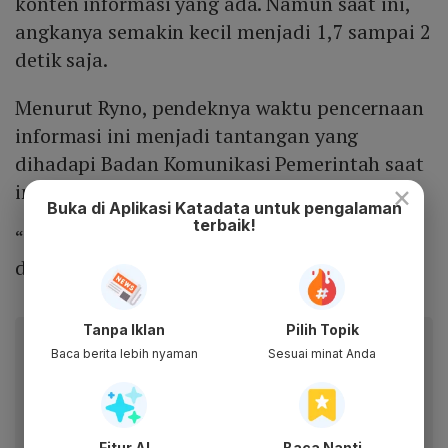
konten informasi yang ada. Namun saat ini,
angkanya semakin kecil menjadi 1,7 sampai 2
detik saja.
Menurut Ryno, pendeknya waktu pencernaan
informasi ini menjadi tantangan yang
dihadapi Badan Komunikasi Pemerintah saat
×
ini.
Buka di Aplikasi Katadata untuk pengalaman
terbaik!
“Bagaimana kami bisa mengomunikasikan
dengan humanis,” kata dia.
Tanpa Iklan
Pilih Topik
Baca artikel ini lewat aplikasi mobile.
Baca berita lebih nyaman
Sesuai minat Anda
Dapatkan pengalaman membaca lebih nyaman dan nikmati
fitur menarik lainnya lewat aplikasi mobile Katadata.
Fitur AI
Baca Nanti