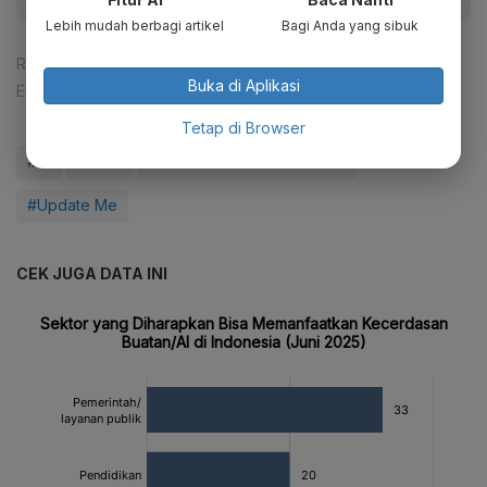
Lebih mudah berbagi artikel
Bagi Anda yang sibuk
Reporter:
Mela Syaharani
Buka di Aplikasi
Editor:
Agustiyanti
Tetap di Browser
#AI
#MBG
#Trend Maker Summit 2025
#Update Me
CEK JUGA DATA INI