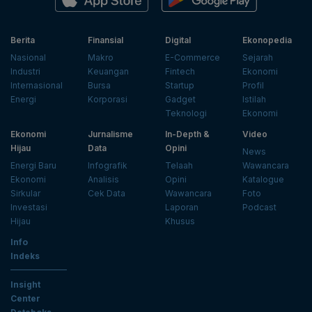
Berita
Finansial
Digital
Ekonopedia
Nasional
Makro
E-Commerce
Sejarah
Industri
Keuangan
Fintech
Ekonomi
Internasional
Bursa
Startup
Profil
Energi
Korporasi
Gadget
Istilah
Teknologi
Ekonomi
Ekonomi
Jurnalisme
In-Depth &
Video
Hijau
Data
Opini
News
Energi Baru
Infografik
Telaah
Wawancara
Ekonomi
Analisis
Opini
Katalogue
Sirkular
Cek Data
Wawancara
Foto
Investasi
Laporan
Podcast
Hijau
Khusus
Info
Indeks
Insight
Center