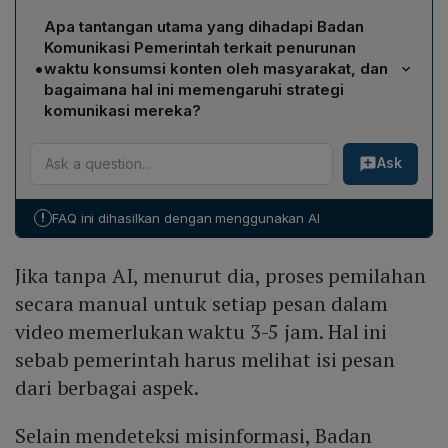
pemerintah melakukan kajian ulang secara manual
Deputi Noudhy Valdryno menyatakan bahwa
untuk memastikan akurasi. Dengan demikian, proses
Apa tantangan utama yang dihadapi Badan
sebelumnya Badan Komunikasi Pemerintah harus
pemilahan menjadi lebih efisien karena hanya video
Komunikasi Pemerintah terkait penurunan
meninjau ratusan ribu konten setiap periode. Setelah
•
yang terindikasi saja yang masuk ke tahap review
waktu konsumsi konten oleh masyarakat, dan
penerapan AI, beban review diperkirakan turun
bagaimana hal ini memengaruhi strategi
manusia.
menjadi antara 10.000 hingga 20.000 konten saja, yang
komunikasi mereka?
dianggap paling berisiko terpengaruh misinformasi.
Tantangan utama adalah menyesuaikan penyampaian
Ask
pesan agar tetap humanis dalam rentang waktu
konsumsi yang kini hanya 1,7–2 detik, jauh lebih singkat
dibandingkan 3 detik pada 2018. Hal ini memaksa
!
FAQ ini dihasilkan dengan menggunakan AI
Badan Komunikasi Pemerintah untuk merancang pesan
yang ringkas, jelas, dan menarik secara emosional,
Jika tanpa AI, menurut dia, proses pemilahan
sambil menghindari gaya komunikasi yang terkesan
robotik akibat ketergantungan pada teknologi.
secara manual untuk setiap pesan dalam
video memerlukan waktu 3-5 jam. Hal ini
sebab pemerintah harus melihat isi pesan
dari berbagai aspek.
Selain mendeteksi misinformasi, Badan