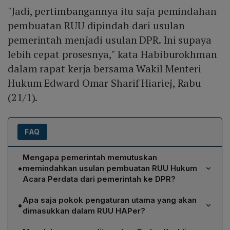
"Jadi, pertimbangannya itu saja pemindahan
pembuatan RUU dipindah dari usulan
pemerintah menjadi usulan DPR. Ini supaya
lebih cepat prosesnya," kata Habiburokhman
dalam rapat kerja bersama Wakil Menteri
Hukum Edward Omar Sharif Hiariej, Rabu
(21/1).
FAQ
Mengapa pemerintah memutuskan
•
memindahkan usulan pembuatan RUU Hukum
Acara Perdata dari pemerintah ke DPR?
Pemindahan usulan tersebut dilakukan agar proses
Apa saja pokok pengaturan utama yang akan
•
pengesahan amendemen dapat berjalan lebih cepat.
dimasukkan dalam RUU HAPer?
Menurut Ketua Komisi III DPR Habiburokhman, ketika
Badan Keahlian DPR mencatat 14 pokok pengaturan,
RUU menjadi usulan DPR, dokumen akan diproses