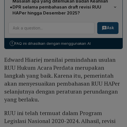
Masalah apa yang ditemukan Badan Keahlian
antara lain pemeriksaan perkara cepat untuk utang-
secara lebih efisien sehingga percepatan legislasi
•
DPR selama pembahasan draft revisi RUU
piutang, penggunaan sidang dan litigasi elektronik,
dapat tercapai.
HAPer hingga Desember 2025?
fasilitas ramah disabilitas, batas waktu panggilan
Selama dua bulan membedah draft, Badan Keahlian
termohon, prosedur penyitaan dengan saksi, batas
Ask
mengidentifikasi setidaknya sepuluh isu, termasuk
waktu kasasi, pengiriman salinan putusan kasasi,
kurangnya akomodasi bagi perkembangan teknologi
wewenang Mahkamah Agung untuk mendengar sendiri
informasi, tidak adanya akses yang memadai untuk
pihak, hak pihak ketiga mengajukan permohonan,
!
FAQ ini dihasilkan dengan menggunakan AI
difabel, serta tidaknya pengaturan batas waktu
pemeriksaan singkat oleh hakim tunggal, perbedaan
pemanggilan dalam pelaksanaan putusan pengadilan.
jenis putusan (sela vs akhir), serta penambahan
Edward Hiariej menilai pemindahan usulan
Isu‑isu ini menjadi fokus perbaikan sebelum RUU dapat
permohonan perampasan aset tindak pidana.
diajukan kembali.
RUU Hukum Acara Perdata merupakan
langkah yang baik. Karena itu, pemerintah
akan menyesuaikan pembahasan RUU HAPer
selanjutnya dengan peraturan perundangan
yang berlaku.
RUU ini telah termuat dalam Program
Legislasi Nasional 2020-2024. Alhasil, revisi