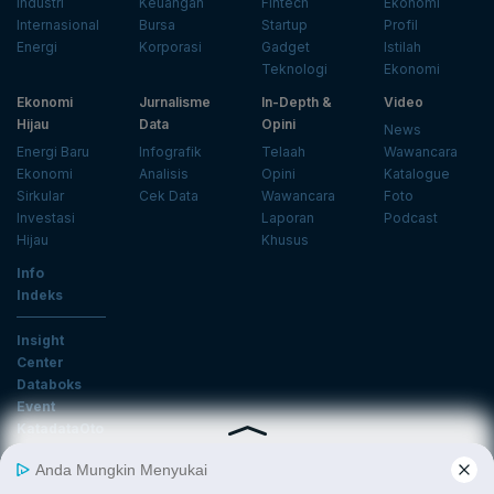
Industri
Keuangan
Fintech
Ekonomi
Internasional
Bursa
Startup
Profil
Energi
Korporasi
Gadget
Istilah
Teknologi
Ekonomi
Ekonomi
Jurnalisme
In-Depth &
Video
Hijau
Data
Opini
News
Energi Baru
Infografik
Telaah
Wawancara
Ekonomi
Analisis
Opini
Katalogue
Sirkular
Cek Data
Wawancara
Foto
Investasi
Laporan
Podcast
Hijau
Khusus
Info
Indeks
Insight
Center
Databoks
Event
KatadataOto
Langganan Newsletter