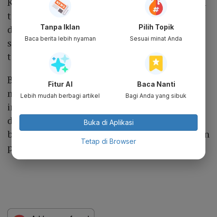
Keahlian DPR menyusun draf revisi kebijakan
tersebut. Setidaknya ada 10 isu yang
Tanpa Iklan
Pilih Topik
ditemukan Badan Keahlian DPR selama
Baca berita lebih nyaman
Sesuai minat Anda
sekitar dua bulan membedah aturan
tersebut.
Beberapa di antaranya adalah belum
Fitur AI
Baca Nanti
mengakomodasi perkembangan teknologi
Lebih mudah berbagi artikel
Bagi Anda yang sibuk
informasi, belum memberikan akses kepada
difabel, hingga belum adanya pengaturan
Buka di Aplikasi
batas waktu pemanggilan dalam pelaksanaan
Tetap di Browser
putusan pengadilan.