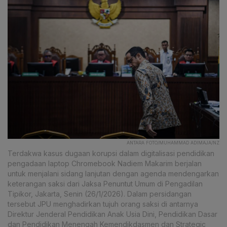
ANTARA FOTO/MUHAMMAD ADIMAJA/NZ
Terdakwa kasus dugaan korupsi dalam digitalisasi pendidikan
pengadaan laptop Chromebook Nadiem Makarim berjalan
untuk menjalani sidang lanjutan dengan agenda mendengarkan
keterangan saksi dari Jaksa Penuntut Umum di Pengadilan
Tipikor, Jakarta, Senin (26/1/2026). Dalam persidangan
tersebut JPU menghadirkan tujuh orang saksi di antarnya
Direktur Jenderal Pendidikan Anak Usia Dini, Pendidikan Dasar
dan Pendidikan Menengah Kemendikdasmen dan Strategic