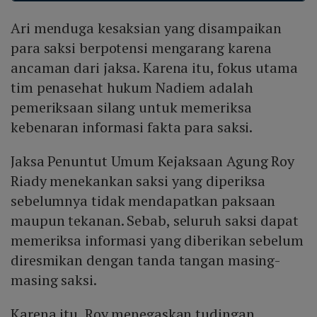
Fokus persidangan tetap pada pembuktian di ruang
ruang sidang, bukan dari penyidikan.
Ari menduga kesaksian yang disampaikan
sidang, hasil penyidikan kejaksaan, serta menegaskan
bahwa saksi harus memberikan keterangan yang
para saksi berpotensi mengarang karena
dialami secara langsung.
ancaman dari jaksa. Karena itu, fokus utama
tim penasehat hukum Nadiem adalah
pemeriksaan silang untuk memeriksa
kebenaran informasi fakta para saksi.
Jaksa Penuntut Umum Kejaksaan Agung Roy
Riady menekankan saksi yang diperiksa
sebelumnya tidak mendapatkan paksaan
maupun tekanan. Sebab, seluruh saksi dapat
memeriksa informasi yang diberikan sebelum
diresmikan dengan tanda tangan masing-
masing saksi.
Karena itu, Roy menegaskan tudingan