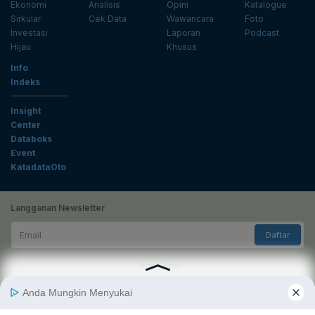
Ekonomi
Analisis
Opini
Katalogue
Sirkular
Cek Data
Wawancara
Foto
Investasi
Laporan
Podcast
Hijau
Khusus
Info
Indeks
Insight
Center
Databoks
Event
KatadataOto
Langganan Newsletter
Email
Daftar
Ikuti Kami