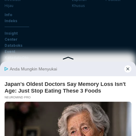
Hijau
Khusus
Info
Indeks
Insight
Center
Databoks
Event
KatadataOto
Langganan Newsletter
Email
Daftar
Ikuti Kami
Tentang Katadata
Advertising
Karier
Pedoman Media Siber
Kebijakan Privasi
Disclaimer
Hubungi Kami