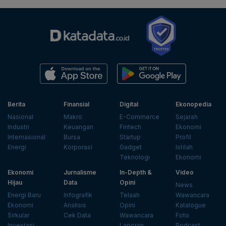
Berita
Finansial
Digital
Ekonopedia
Nasional
Makro
E-Commerce
Sejarah
Industri
Keuangan
Fintech
Ekonomi
Internasional
Bursa
Startup
Profil
Energi
Korporasi
Gadget
Istilah
Teknologi
Ekonomi
Ekonomi
Jurnalisme
In-Depth &
Video
Hijau
Data
Opini
News
Energi Baru
Infografik
Telaah
Wawancara
Ekonomi
Analisis
Opini
Katalogue
Sirkular
Cek Data
Wawancara
Foto
Investasi
Laporan
Podcast