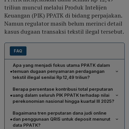
triliun muncul melalui Produk Intelijen
Keuangan (PIK) PPATK di bidang perpajakan.
Namun regulator masih belum merinci detail
kasus dugaan transaksi tekstil ilegal tersebut.
FAQ
Apa yang menjadi fokus utama PPATK dalam
•
temuan dugaan penyamaran perdagangan
tekstil illegal senilai Rp 12,49 triliun?
PPATK menyoroti bahwa pihak‑pihak tertentu
Berapa persentase kontribusi total perputaran
menyembunyikan omzet sebesar Rp 12,49 triliun melalui
•
uang dalam seluruh PIK PPATK terhadap nilai
rekening karyawan atau pribadi untuk menampung hasil
perekonomian nasional hingga kuartal III 2025?
penjualan tekstil ilegal. Dana tersebut teridentifikasi
Menurut laporan PPATK, total perputaran uang dalam
lewat Produk Intelijen Keuangan (PIK) di bidang
Bagaimana tren perputaran dana judi online
semua PIK mencapai Rp 1.137,92 triliun, yang setara
perpajakan dan menyumbang 67 % dari nilai
•
dan penggunaan QRIS untuk deposit menurut
dengan 18,77 % dari nilai perekonomian nasional yang
optimalisasi penerimaan negara yang diperkirakan
data PPATK?