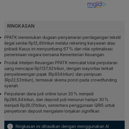
RINGKASAN
PPATK menemukan dugaan penyamaran perdagangan tekstil
ilegal senilai Rp12,49 triliun melalui rekening karyawan atau
pribadi. Kasus ini menyumbang 67 % dari nilai optimalisasi
penerimaan negara bersama Kementerian Keuangan.
Produk Intelijen Keuangan PPATK mencatat total perputaran
uang mencapai Rp1.137,92 triliun, dengan mayoritas terkait
penyelewengan pajak (Rp934 triliun) dan penipuan
(Rp22,53 triliun), termasuk skema ponzi pada crowdfunding
syariah.
Perputaran dana judi online turun 20 % menjadi
Rp286,84 triliun, dan deposit judi menurun hampir 30 %
menjadi Rp36,01 triliun, sementara penggunaan QRIS untuk
penyetoran deposit mengalami lonjakan signifikan.
!
Ringkasan ini dihasilkan dengan menggunakan AI