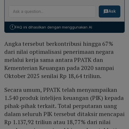
diperkirakan sebesar Rp 6.060 triliun hingga kuartal III
mencapai Rp 18,64 triliun antara 2020 hingga
PPATK mencatat penurunan perputaran dana judi
2025. Angka ini mencerminkan besarnya peran intelijen
Oktober 2025. Meskipun demikian, regulator belum
Ask
online sebesar 20 % dari Rp 359,81 triliun pada 2024
keuangan dalam mengungkapkan penyelewengan
mempublikasikan rincian lebih lanjut tentang modus
menjadi Rp 286,84 triliun pada tahun lalu, bersamaan
pajak, korupsi, dan penipuan yang terjadi di berbagai
transaksi tersebut.
dengan penurunan deposit hampir 30 % menjadi
sektor ekonomi.
!
FAQ ini dihasilkan dengan menggunakan AI
Rp 36,01 triliun. Jumlah rekening yang melakukan
deposit mencapai 12,3 juta orang, dengan kanal bank,
Angka tersebut berkontribusi hingga 67%
dompet elektronik, dan QRIS. Penggunaan QRIS untuk
penyetoran deposit meningkat signifikan, yang menurut
dari nilai optimalisasi penerimaan negara
PPATK dipengaruhi oleh strategi tepat serta kolaborasi
melalui kerja sama antara PPATK dan
efektif antara pemerintah dan sektor swasta.
Kementerian Keuangan pada 2020 sampai
Oktober 2025 senilai Rp 18,64 triliun.
Secara umum, PPATK telah menyampaikan
1.540 produk intelijen keuangan (PIK) kepada
pihak-pihak terkait. Total perputaran uang
dalam seluruh PIK tersebut ditaksir mencapai
Rp 1.137,92 triliun atau 18,77% dari nilai