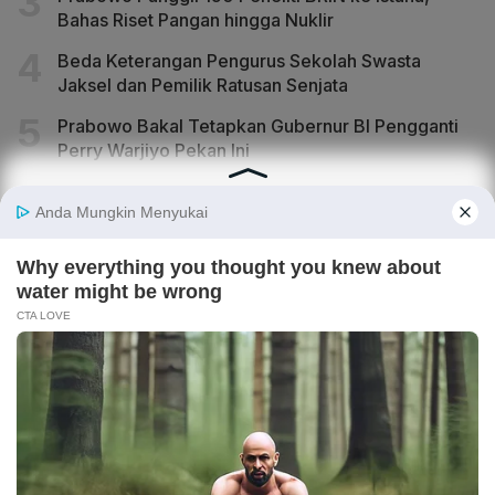
Bahas Riset Pangan hingga Nuklir
Beda Keterangan Pengurus Sekolah Swasta
Jaksel dan Pemilik Ratusan Senjata
Prabowo Bakal Tetapkan Gubernur BI Pengganti
Perry Warjiyo Pekan Ini