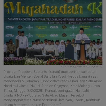
ANTARA FOTO/GALIH PRADIPTA/FZN/NZ
Presiden Prabowo Subianto (kanan) memberikan sambutan
disaksikan Menteri Sosial Saifullah Yusuf (kedua kanan) saat
menghadiri Mujahadah Kubro dalam rangka hari lahir Satu Abad
Nahdlatul Ulama (NU) di Stadion Gajayana, Kota Malang, Jawa
Timur, Minggu (8/2/2026). Puncak peringatan Hari Lahir
(Harlah) NU ke-100 atau Satu Abad Masehi tersebut
mengangkat tema "Memperkokoh Jam'iyah, Tradisi, Kontribusi
dalam Mengembangkan Peradaban".