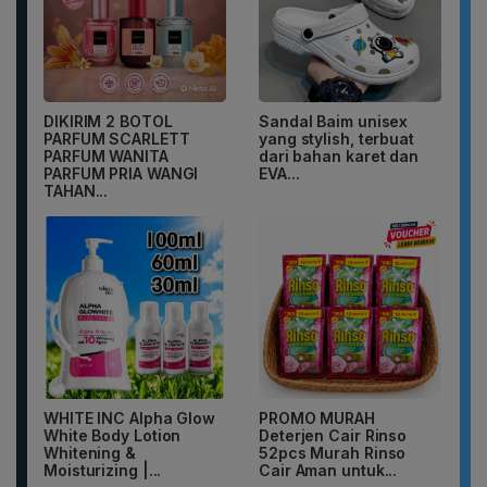
DIKIRIM 2 BOTOL
Sandal Baim unisex
PARFUM SCARLETT
yang stylish, terbuat
PARFUM WANITA
dari bahan karet dan
PARFUM PRIA WANGI
EVA...
TAHAN...
WHITE INC Alpha Glow
PROMO MURAH
White Body Lotion
Deterjen Cair Rinso
Whitening &
52pcs Murah Rinso
Moisturizing |...
Cair Aman untuk...