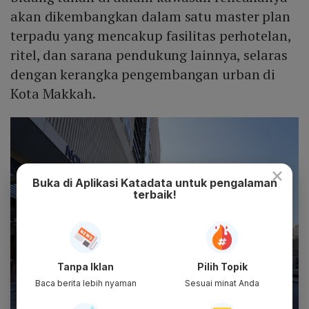
akan dikembangkan dalam satu master plan
terpadu yang mencakup fasilitas perhotelan,
ritel, dan sarana pendukung lainnya, selaras
dengan kerangka pengembangan urban di
Kota Makkah.
×
Buka di Aplikasi Katadata untuk pengalaman
terbaik!
Tanpa Iklan
Pilih Topik
Baca berita lebih nyaman
Sesuai minat Anda