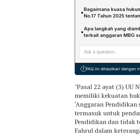
Para penggugat berargum
Bagaimana kuasa hukum 
•
anggaran pendidikan yan
No.17 Tahun 2025 tenta
diatur dalam UUD 1945. Me
Fahrul Rozi berpendapat b
kebijakan kesehatan publi
Apa langkah yang diam
•
bila ditafsirkan bahwa "
223 triliun untuk MBG di
terkait anggaran MBG s
penyelenggaraan pendidik
menurunkan alokasi untuk f
Menteri Purbaya menegaska
menyatakannya sebagai ba
bantuan pendidikan.
dipotong. Namun ia berja
penyelenggaraan pendidik
penggunaan anggaran terse
20% anggaran pendidikan y
pemborosan, mengoptimalk
!
FAQ ini dihasilkan dengan
ke program lain yang lebi
"Pasal 22 ayat (3) UU 
memiliki kekuatan hu
‘Anggaran Pendidikan 
termasuk untuk penda
Pendidikan dan tidak 
Fahrul dalam keteranga