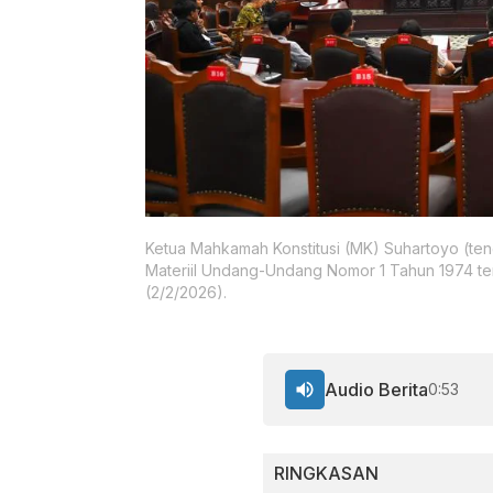
Ketua Mahkamah Konstitusi (MK) Suhartoyo (t
Materiil Undang-Undang Nomor 1 Tahun 1974 te
(2/2/2026).
Audio Berita
0:53
RINGKASAN