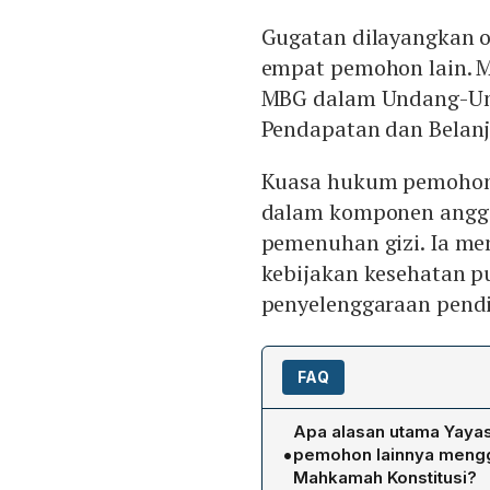
Gugatan dilayangkan o
empat pemohon lain. M
MBG dalam Undang-Und
Pendapatan dan Belanj
Kuasa hukum pemohon 
dalam komponen angga
pemenuhan gizi. Ia m
kebijakan kesehatan pu
penyelenggaraan pendi
FAQ
Apa alasan utama Yaya
•
pemohon lainnya mengg
Mahkamah Konstitusi?