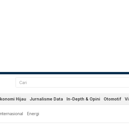
konomi Hijau
Jurnalisme Data
In-Depth & Opini
Otomotif
V
Internasional
Energi