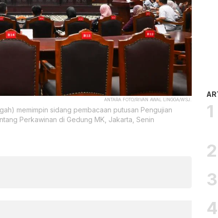
AR
ANTARA FOTO/RIVAN AWAL LINGGA/WSJ.
engah) memimpin sidang pembacaan putusan Pengujian
ntang Perkawinan di Gedung MK, Jakarta, Senin