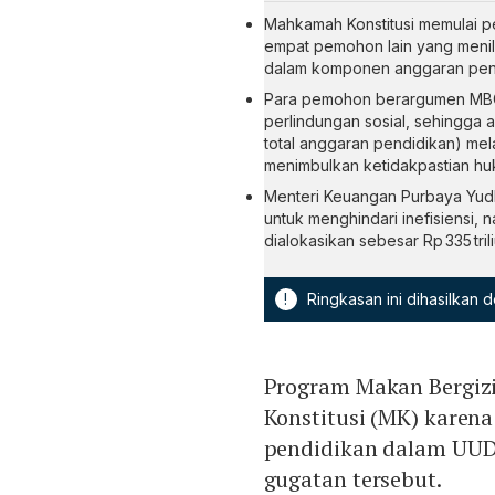
Mahkamah Konstitusi memulai p
empat pemohon lain yang menila
dalam komponen anggaran pend
Para pemohon berargumen MBG
perlindungan sosial, sehingga a
total anggaran pendidikan) mel
menimbulkan ketidakpastian hu
Menteri Keuangan Purbaya Yu
untuk menghindari inefisiensi
dialokasikan sebesar Rp 335 trili
!
Ringkasan ini dihasilkan
Program Makan Bergizi 
Konstitusi (MK) karen
pendidikan dalam UUD 
gugatan tersebut.