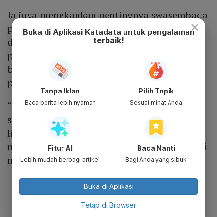
Ia juga menekankan pentingnya swasembada
×
pangan yang kokoh dan berkelanjutan,
Buka di Aplikasi Katadata untuk pengalaman
terbaik!
dimulai dari desa hingga provinsi. Dalam
pandangannya, penguatan ekonomi tidak
bisa hanya bertumpu pada pusat
pertumbuhan di Jakarta.
Tanpa Iklan
Pilih Topik
Baca berita lebih nyaman
Sesuai minat Anda
“Indonesia tidak akan terang kalau cuma
satu mercusuar di Jakarta. Harus ada lilin-
lilin menyala di setiap desa,” katanya,
merujuk pada program koperasi desa sebagai
Fitur AI
Baca Nanti
motor pertumbuhan ekonomi lokal.
Lebih mudah berbagi artikel
Bagi Anda yang sibuk
Buka di Aplikasi
Tetap di Browser