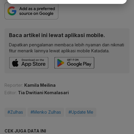
Baca artikel ini lewat aplikasi mobile.
Dapatkan pengalaman membaca lebih nyaman dan nikmati
fitur menarik lainnya lewat aplikasi mobile Katadata.
Reporter:
Kamila Meilina
Editor:
Tia Dwitiani Komalasari
#Zulhas
#Menko Zulhas
#Update Me
CEK JUGA DATA INI