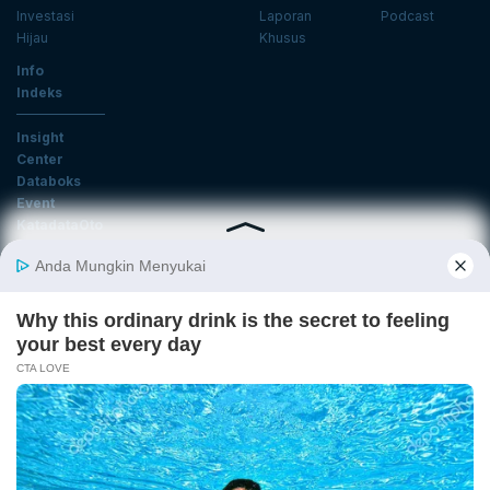
Investasi
Laporan
Podcast
Hijau
Khusus
Info
Indeks
Insight
Center
Databoks
Event
KatadataOto
Langganan Newsletter
Email
Daftar
Ikuti Kami
Tentang Katadata
Advertising
Karier
Pedoman Media Siber