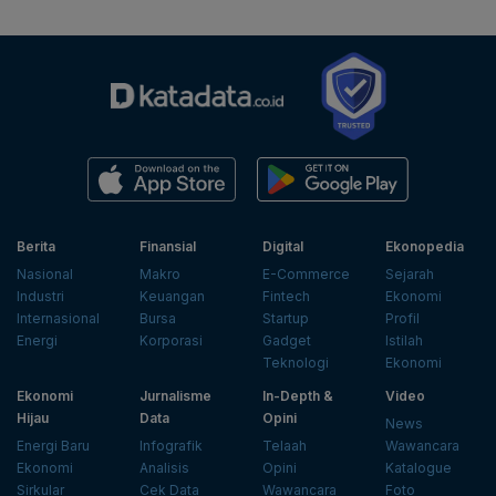
Berita
Finansial
Digital
Ekonopedia
Nasional
Makro
E-Commerce
Sejarah
Industri
Keuangan
Fintech
Ekonomi
Internasional
Bursa
Startup
Profil
Energi
Korporasi
Gadget
Istilah
Teknologi
Ekonomi
Ekonomi
Jurnalisme
In-Depth &
Video
Hijau
Data
Opini
News
Energi Baru
Infografik
Telaah
Wawancara
Ekonomi
Analisis
Opini
Katalogue
Sirkular
Cek Data
Wawancara
Foto