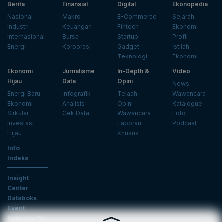
Berita
Finansial
Digital
Ekonopedia
Nasional
Makro
E-Commerce
Sejarah
Industri
Keuangan
Fintech
Ekonomi
Internasional
Bursa
Startup
Profil
Energi
Korporasi
Gadget
Istilah
Teknologi
Ekonomi
Ekonomi
Jurnalisme
In-Depth &
Video
Hijau
Data
Opini
News
Energi Baru
Infografik
Telaah
Wawancara
Ekonomi
Analisis
Opini
Katalogue
Sirkular
Cek Data
Wawancara
Foto
Investasi
Laporan
Podcast
Hijau
Khusus
Info
Indeks
Insight
Center
Databoks
Event
KatadataOto