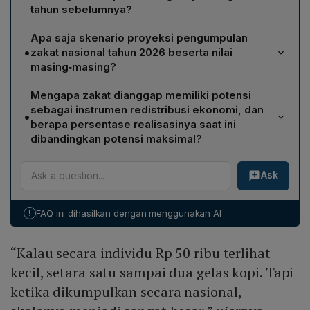
tahun sebelumnya?
Badan Amil Zakat Nasional (Baznas) menetapkan nilai
Apa saja skenario proyeksi pengumpulan
zakat fitrah Ramadan 2026 sebesar Rp 50.000 per
•
zakat nasional tahun 2026 beserta nilai
orang, naik dari Rp 47.000 pada tahun 2025.
masing‑masing?
Data Baznas memproyeksikan tiga skenario: skenario
Mengapa zakat dianggap memiliki potensi
optimistis mencapai Rp 65 triliun, skenario moderat Rp
sebagai instrumen redistribusi ekonomi, dan
•
63 triliun, dan skenario pesimistis Rp 56 triliun.
berapa persentase realisasinya saat ini
dibandingkan potensi maksimal?
Studi Baznas mengindikasikan potensi zakat nasional
Ask
dapat mencapai Rp 327 triliun per tahun, namun
realisasinya baru sekitar 10 %. Jadi masih terdapat
ruang optimalisasi yang sangat besar, memungkinkan
!
FAQ ini dihasilkan dengan menggunakan AI
zakat dipakai untuk isu strategis seperti transisi energi
dan pembangunan berkelanjutan.
“Kalau secara individu Rp 50 ribu terlihat
kecil, setara satu sampai dua gelas kopi. Tapi
ketika dikumpulkan secara nasional,