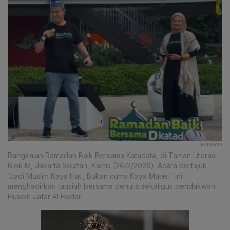
KATADATA
Rangkaian Ramadan Baik Bersama Katadata, di Taman Literasi
Blok M, Jakarta Selatan, Kamis (26/2/2026). Acara bertajuk
“Jadi Muslim Kaya Hati, Bukan cuma Kaya Materi” ini
menghadirkan tausiah bersama penulis sekaligus pendakwah
Husein Jafar Al Hadar.