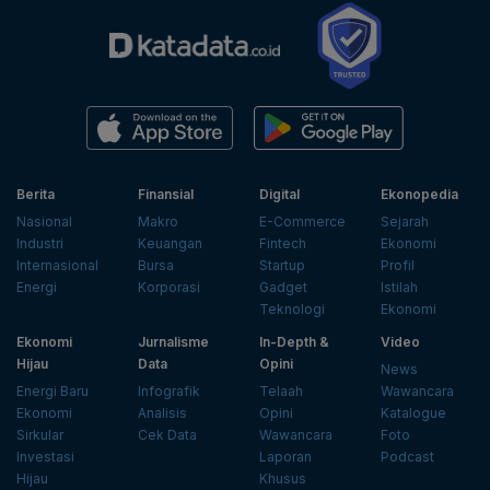
Berita
Finansial
Digital
Ekonopedia
Nasional
Makro
E-Commerce
Sejarah
Industri
Keuangan
Fintech
Ekonomi
Internasional
Bursa
Startup
Profil
Energi
Korporasi
Gadget
Istilah
Teknologi
Ekonomi
Ekonomi
Jurnalisme
In-Depth &
Video
Hijau
Data
Opini
News
Energi Baru
Infografik
Telaah
Wawancara
Ekonomi
Analisis
Opini
Katalogue
Sirkular
Cek Data
Wawancara
Foto
Investasi
Laporan
Podcast
Hijau
Khusus