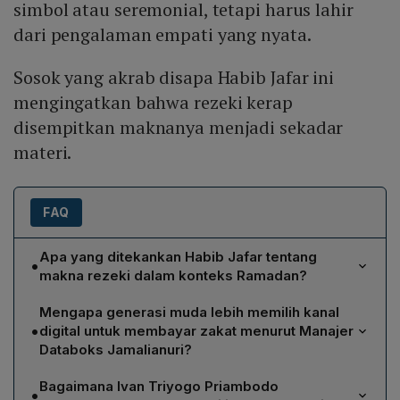
simbol atau seremonial, tetapi harus lahir
dari pengalaman empati yang nyata.
Sosok yang akrab disapa Habib Jafar ini
mengingatkan bahwa rezeki kerap
disempitkan maknanya menjadi sekadar
materi.
FAQ
Apa yang ditekankan Habib Jafar tentang
•
makna rezeki dalam konteks Ramadan?
Habib Jafar menegaskan bahwa rezeki tidak
Mengapa generasi muda lebih memilih kanal
semata‑mata berupa materi; kesehatan, waktu luang,
•
digital untuk membayar zakat menurut Manajer
iman, kehadiran bagi keluarga, dan kualitas hubungan
Databoks Jamalianuri?
sosial juga termasuk rezeki yang nilai­nya jauh lebih
Manajer Databoks Jamalianuri menyebutkan bahwa
tinggi. Ia mengajak umat untuk melampaui pandangan
Bagaimana Ivan Triyogo Priambodo
•
kanal digital menawarkan praktik yang lebih praktis,