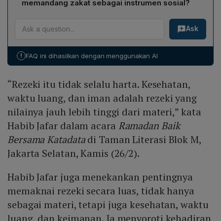
sempit terhadap harta dan mengapresiasi aspek‑aspek
memandang zakat sebagai instrumen sosial?
transparan, dan dapat diakses kapan saja. Kemudahan
non‑material sebagai bagian integral dari keberkahan
Ivan Triyogo Priambodo berpendapat bahwa zakat
akses informasi meningkatkan literasi zakat, sehingga
Ramadan.
Ask
memiliki potensi sebagai investasi sosial berkelanjutan
generasi muda merasa nyaman melakukan
apabila dikelola secara profesional dan transparan. Ia
pembayaran secara online. Namun, tantangan tetap
menekankan bahwa zakat bukan semata‑mata
pada memastikan publik memahami tujuan penyaluran
!
FAQ ini dihasilkan dengan menggunakan AI
kewajiban individu, melisme yang dapat menghasilkan
dana dan dampak sosial yang dihasilkan.
dampak sosial yang lebih luas ketika dikelola dengan
“Rezeki itu tidak selalu harta. Kesehatan,
baik, memperkuat peran zakat dalam pembangunan
masyarakat.
waktu luang, dan iman adalah rezeki yang
nilainya jauh lebih tinggi dari materi,” kata
Habib Jafar dalam acara
Ramadan Baik
Bersama Katadata
di Taman Literasi Blok M,
Jakarta Selatan, Kamis (26/2).
Habib Jafar juga menekankan pentingnya
memaknai rezeki secara luas, tidak hanya
sebagai materi, tetapi juga kesehatan, waktu
luang, dan keimanan. Ia menyoroti kehadiran