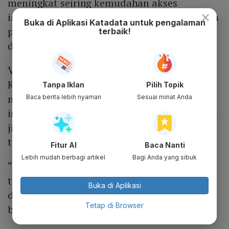
meningkat seiring kemudahan akses
×
informasi. Tantangannya adalah memastikan
Buka di Aplikasi Katadata untuk pengalaman
pemahaman publik tentang ke mana dana
terbaik!
disalurkan dan dampak sosialnya,” ujarnya.
VP Finance and Business Development
Katadata, Ivan Triyogo Priambodo,
Tanpa Iklan
Pilih Topik
mengatakan zakat memiliki potensi sebagai
Baca berita lebih nyaman
Sesuai minat Anda
instrumen dampak sosial yang berkelanjutan
jika dikelola secara profesional dan
transparan.
Fitur AI
Baca Nanti
Lebih mudah berbagi artikel
Bagi Anda yang sibuk
“Zakat bukan sekadar kewajiban individual,
tetapi investasi sosial yang dampaknya bisa
Buka di Aplikasi
dirasakan lebih luas ketika dikelola dengan
Tetap di Browser
baik,” katanya.