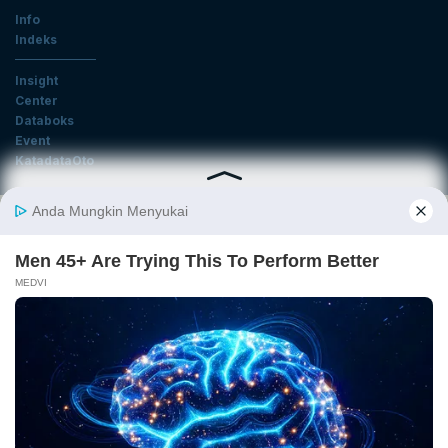
Info
Indeks
Insight
Center
Databoks
Event
KatadataOto
Langganan Newsletter
Email
Daftar
Ikuti Kami
Tentang Katadata
Advertising
Karier
Pedoman Media Siber
Kebijakan Privasi
Disclaimer
Hubungi Kami
©2026 Katadata. Hak cipta dilindungi Undang-undang.