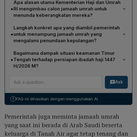
Apa alasan utama Kementerian Haji dan Umrah
•
RI mengimbau calon jamaah umrah untuk
menunda keberangkatan mereka?
Kementerian Haji dan Umrah mengimbau penundaan
Langkah konkret apa yang diambil pemerintah
karena situasi keamanan di kawasan Timur Tengah
•
untuk menampung jamaah umrah yang
semakin dinamis dan tidak menentu, dengan eskalasi
mengalami penundaan kepulangan?
yang terus meningkat. Pemerintah menilai langkah
Pemerintah terus berkoordinasi dengan otoritas Arab
tersebut sebagai bentuk kehati-hatian untuk
Bagaimana dampak situasi keamanan Timur
Saudi, maskapai penerbangan, dan Penyelenggara
memastikan keselamatan warga negara yang akan
•
Tengah terhadap persiapan ibadah haji 1447
Perjalanan Ibadah Umrah (PPIU) untuk menyiapkan
melaksanakan ibadah umrah.
H/2026 M?
akomodasi yang aman dan layak, seperti hotel atau
Hingga saat ini, pemerintah memastikan tidak ada
tempat lain yang dapat menampung jamaah yang
Ask
dampak terhadap persiapan haji 1447 H/2026 M.
tertunda kepulangannya, sehingga mereka tetap
Semua tahapan perencanaan dan koordinasi tetap
terjaga kenyamanan dan keamanannya.
berjalan sesuai jadwal, sementara pemerintah terus
!
FAQ ini dihasilkan dengan menggunakan AI
memantau perkembangan situasi dan siap mengambil
langkah tambahan demi keselamatan serta
Pemerintah juga meminta jamaah umrah
kenyamanan jamaah.
yang saat ini berada di Arab Saudi beserta
keluarga di Tanah Air agar tetap tenang dan