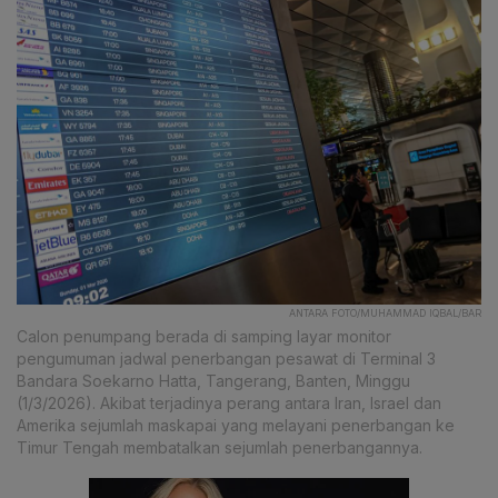
ANTARA FOTO/MUHAMMAD IQBAL/BAR
Calon penumpang berada di samping layar monitor
pengumuman jadwal penerbangan pesawat di Terminal 3
Bandara Soekarno Hatta, Tangerang, Banten, Minggu
(1/3/2026). Akibat terjadinya perang antara Iran, Israel dan
Amerika sejumlah maskapai yang melayani penerbangan ke
Timur Tengah membatalkan sejumlah penerbangannya.