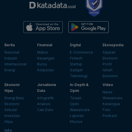
Berita
Finansial
Digital
Ekonopedia
Nasional
Makro
E-Commerce
Sejarah
Industri
Keuangan
Fintech
Ekonomi
Internasional
Bursa
Startup
Profil
Energi
Korporasi
Gadget
Istilah
Teknologi
Ekonomi
Ekonomi
Jurnalisme
In-Depth &
Video
Hijau
Data
Opini
News
Energi Baru
Infografik
Telaah
Wawancara
Ekonomi
Analisis
Opini
Katalogue
Sirkular
Cek Data
Wawancara
Foto
Investasi
Laporan
Podcast
Hijau
Khusus
Info