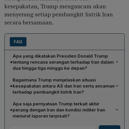
kesepakatan, Trump mengancam akan
menyerang setiap pembangkit listrik Iran
secara bersamaan.
FAQ
Apa yang dikatakan Presiden Donald Trump
•
tentang rencana serangan terhadap Iran dalam
dua hingga tiga minggu ke depan?
Trump menyatakan bahwa Amerika Serikat akan
Bagaimana Trump menjelaskan situasi
"menyerang mereka dengan sangat keras selama dua
•
kesepakatan antara AS dan Iran serta ancaman
hingga tiga minggu ke depan" dan menambah bahwa
terhadap pembangkit listrik Iran?
serangan tersebut akan "membawa mereka kembali ke
Trump menegaskan bahwa belum tercapai
zaman batu, tempat mereka seharusnya berada,"
Apa saja pernyataan Trump terkait akhir
kesepakatan apa pun antara kedua negara. Ia
sebagaimana disiarkan melalui kanal YouTube Gedung
•
perang dengan Iran dan kondisi militer Iran
memperingatkan bahwa bila tidak ada perjanjian, AS
Putih pada Kamis, 2 April.
menurut laporan terpisah?
akan menyerang "setiap pembangkit listrik Iran secara
Dalam pernyataan lain, Trump mengatakan perang
bersamaan" sebagai tindakan balasan.