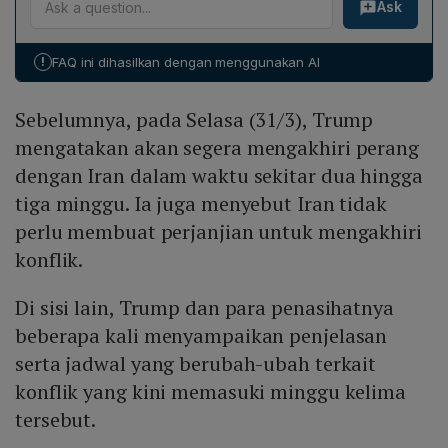
Ask
melawan Iran akan segera berakhir dalam dua hingga
tiga minggu, menyatakan Iran tidak perlu membuat
perjanjian untuk mengakhiri konflik. Ia juga mengklaim
!
FAQ ini dihasilkan dengan menggunakan AI
bahwa AS telah menghancurkan militer Iran sejak
Februari, menambahkan bahwa Iran tidak akan memiliki
Sebelumnya, pada Selasa (31/3), Trump
senjata nuklir karena "orang‑orang yang kita hadapi
jauh lebih masuk akal dan tidak terlalu radikal."
mengatakan akan segera mengakhiri perang
dengan Iran dalam waktu sekitar dua hingga
tiga minggu. Ia juga menyebut Iran tidak
perlu membuat perjanjian untuk mengakhiri
konflik.
Di sisi lain, Trump dan para penasihatnya
beberapa kali menyampaikan penjelasan
serta jadwal yang berubah-ubah terkait
konflik yang kini memasuki minggu kelima
tersebut.