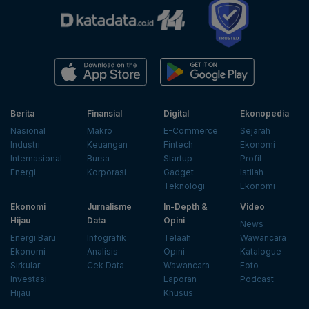
Berita
Finansial
Digital
Ekonopedia
Nasional
Makro
E-Commerce
Sejarah
Industri
Keuangan
Fintech
Ekonomi
Internasional
Bursa
Startup
Profil
Energi
Korporasi
Gadget
Istilah
Teknologi
Ekonomi
Ekonomi
Jurnalisme
In-Depth &
Video
Hijau
Data
Opini
News
Energi Baru
Infografik
Telaah
Wawancara
Ekonomi
Analisis
Opini
Katalogue
Sirkular
Cek Data
Wawancara
Foto
Investasi
Laporan
Podcast
Hijau
Khusus