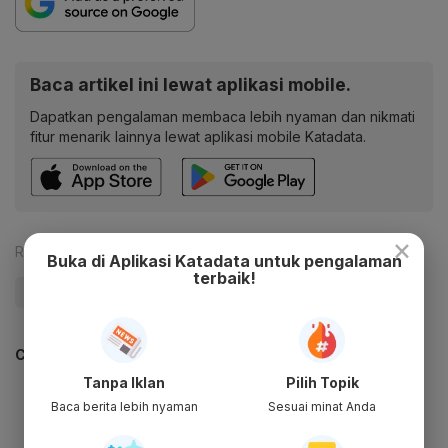
Baca artikel ini lewat aplikasi mobile.
Dapatkan pengalaman membaca lebih nyaman dan nikmati
fitur menarik lainnya lewat aplikasi mobile Katadata.
×
Reporter:
Reza Pahlevi
Buka di Aplikasi Katadata untuk pengalaman
terbaik!
#Trump
#Iran
#Update Me
CEK JUGA DATA INI
Tanpa Iklan
Pilih Topik
Baca berita lebih nyaman
Sesuai minat Anda