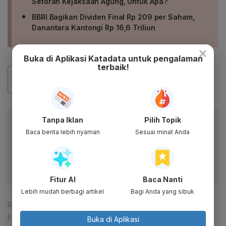
Setoran Kejaksaan Agung, Untuk Apa?
BBRI Bagikan Dividen Final Rp 209 per Saham,
Danantara Kantongi Rp 16,6 Triliun
×
Buka di Aplikasi Katadata untuk pengalaman
terbaik!
Baca artikel ini lewat aplikasi mobile.
Tanpa Iklan
Pilih Topik
Baca berita lebih nyaman
Sesuai minat Anda
Dapatkan pengalaman membaca lebih nyaman dan nikmati
fitur menarik lainnya lewat aplikasi mobile Katadata.
Fitur AI
Baca Nanti
Lebih mudah berbagi artikel
Bagi Anda yang sibuk
Reporter:
Andi M. Arief
Editor:
Ira Guslina Sufa
Buka di Aplikasi