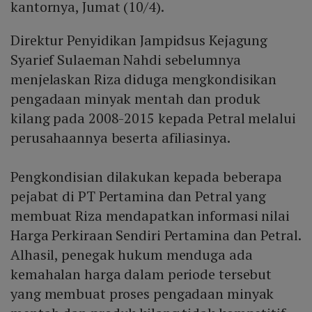
kantornya, Jumat (10/4).
kesepahaman antara perusahaan Riza dan Pertamina
memperpanjang rantai pasok dan mendorong kenaikan
Direktur Penyidikan Jampidsus Kejagung
harga BBM dalam negeri.
Syarief Sulaeman Nahdi sebelumnya
menjelaskan Riza diduga mengkondisikan
pengadaan minyak mentah dan produk
kilang pada 2008-2015 kepada Petral melalui
perusahaannya beserta afiliasinya.
Pengkondisian dilakukan kepada beberapa
pejabat di PT Pertamina dan Petral yang
membuat Riza mendapatkan informasi nilai
Harga Perkiraan Sendiri Pertamina dan Petral.
Alhasil, penegak hukum menduga ada
kemahalan harga dalam periode tersebut
yang membuat proses pengadaan minyak