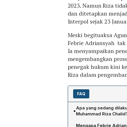
2023. Namun Riza tidak
dan ditetapkan menjadi
Interpol sejak 23 Januar
Meski begituaksa Agu
Febrie Adriansyah tak 
Ia menyampaikan penet
mengembangkan proses 
penegak hukum kini ke
Riza dalam pengemban
FAQ
Apa yang sedang dilaku
•
Muhammad Riza Chalid
Kejaksaan Agung (Kejagun
Mengapa Febrie Adrian