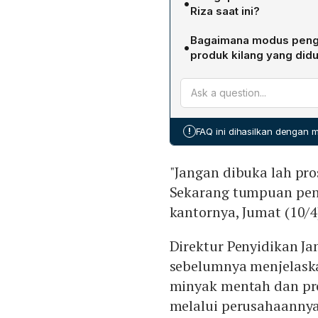
•
Riza Chalid setelah ia ke
Riza saat ini?
pengadaan minyak mentah 
Febrie Adriansyah, Kepal
Limited (Petral) periode 
Bagaimana modus peng
•
proses penyelidikan Riza ka
yang diusut, namun mene
produk kilang yang didu
menekankan bahwa fokus p
dari pengembangan kasus 
Menurut Direktur Penyidi
telah menjadi buronan inter
mengkondisikan pengadaa
Malaysia. Oleh karena it
dengan memanfaatkan peru
Interpol untuk menangkap 
Harga Perkiraan Sendiri (
!
FAQ ini dihasilkan dengan
beberapa pejabat Pertami
kompetitif, menghasilkan 
"Jangan dibuka lah pros
(Premium) dan RON 92 (Pe
Pertamina memperpanjang
Sekarang tumpuan penye
negeri.
kantornya, Jumat (10/4
Direktur Penyidikan J
sebelumnya menjelask
minyak mentah dan pro
melalui perusahaannya 