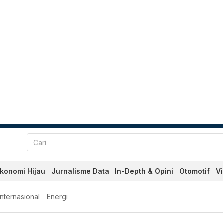
konomi Hijau
Jurnalisme Data
In-Depth & Opini
Otomotif
V
Internasional
Energi