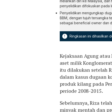
melarikan diri ke Malaysia, dan 
penyelidikan difokuskan pada I
Penyelidikan mengungkap dug
BBM, dengan tujuh tersangka ter
sebagai beneficial owner dan di
!
Ringkasan ini dihasilkan
Kejaksaan Agung atau
aset milik Konglomer
itu dilakukan setelah 
dalam kasus dugaan k
produk kilang pada Per
periode 2008-2015.
Sebelumnya, Riza tela
minyak mentah dan pro