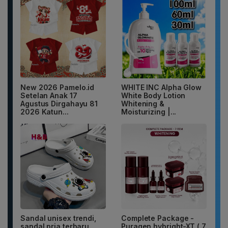
New 2026 Pamelo.id
WHITE INC Alpha Glow
Setelan Anak 17
White Body Lotion
Agustus Dirgahayu 81
Whitening &
2026 Katun...
Moisturizing |...
Sandal unisex trendi,
Complete Package -
sandal pria terbaru.
Puragen hybright-XT ( 7