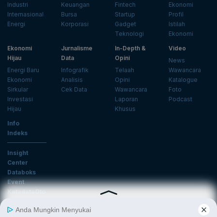
Industri
Keuangan
Fintech
Ekonomi
Internasional
Bursa
Startup
Profil
Energi
Korporasi
Gadget
Istilah
Teknologi
Ekonomi
Ekonomi
Jurnalisme
In-Depth &
Video
Hijau
Data
Opini
News
Energi Baru
Infografik
Telaah
Wawancara
Ekonomi
Analisis
Opini
Katalogue
Sirkular
Cek Data
Wawancara
Foto
Investasi
Laporan
Podcast
Hijau
Khusus
Info
Indeks
Insight
Center
Databoks
Event
KatadataOto