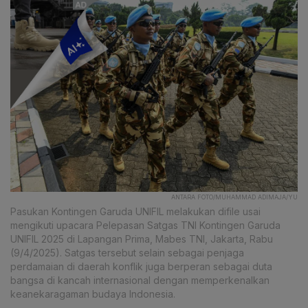
ANTARA FOTO/MUHAMMAD ADIMAJA/YU
Pasukan Kontingen Garuda UNIFIL melakukan difile usai
mengikuti upacara Pelepasan Satgas TNI Kontingen Garuda
UNIFIL 2025 di Lapangan Prima, Mabes TNI, Jakarta, Rabu
(9/4/2025). Satgas tersebut selain sebagai penjaga
perdamaian di daerah konflik juga berperan sebagai duta
bangsa di kancah internasional dengan memperkenalkan
keanekaragaman budaya Indonesia.