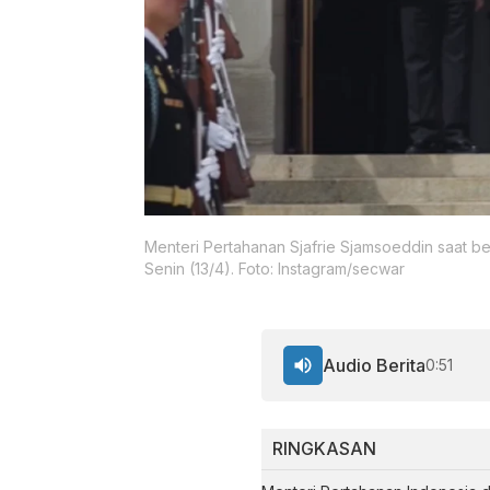
Menteri Pertahanan Sjafrie Sjamsoeddin saat b
Senin (13/4). Foto: Instagram/secwar
Audio Berita
0:51
RINGKASAN