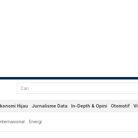
konomi Hijau
Jurnalisme Data
In-Depth & Opini
Otomotif
V
Internasional
Energi