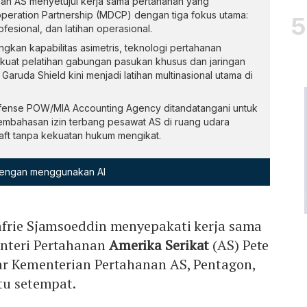
dan AS menyetujui kerja sama pertahanan yang
eration Partnership (MDCP) dengan tiga fokus utama:
ofesional, dan latihan operasional.
an kapabilitas asimetris, teknologi pertahanan
rkuat pelatihan gabungan pasukan khusus dan jaringan
Garuda Shield kini menjadi latihan multinasional utama di
ense POW/MIA Accounting Agency ditandatangani untuk
 pembahasan izin terbang pesawat AS di ruang udara
aft tanpa kekuatan hukum mengikat.
 dengan menggunakan AI
afrie Sjamsoeddin menyepakati kerja sama
nteri Pertahanan
Amerika Serikat
(AS) Pete
ar Kementerian Pertahanan AS, Pentagon,
tu setempat.