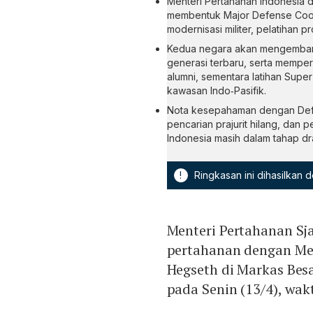
Menteri Pertahanan Indonesia 
membentuk Major Defense Coop
modernisasi militer, pelatihan pr
Kedua negara akan mengembangk
generasi terbaru, serta mempe
alumni, sementara latihan Super 
kawasan Indo‑Pasifik.
Nota kesepahaman dengan Def
pencarian prajurit hilang, dan
Indonesia masih dalam tahap dr
!
Ringkasan ini dihasilkan
Menteri Pertahanan Sj
pertahanan dengan Me
Hegseth di Markas Bes
pada Senin (13/4), wak