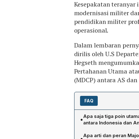
Kesepakatan teranyar in
modernisasi militer d
pendidikan militer prof
operasional.
Dalam lembaran pernya
dirilis oleh U.S Depar
Hegseth mengumumkan
Pertahanan Utama atau
(MDCP) antara AS dan 
FAQ
Apa saja tiga poin uta
•
antara Indonesia dan A
Kesepakatan mencakup (1)
Apa arti dan peran Maj
•