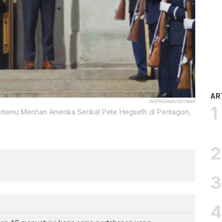
AR
INSTAGRAM/SECWAR
ertemu Menhan Amerika Serikat Pete Hegseth di Pentagon,