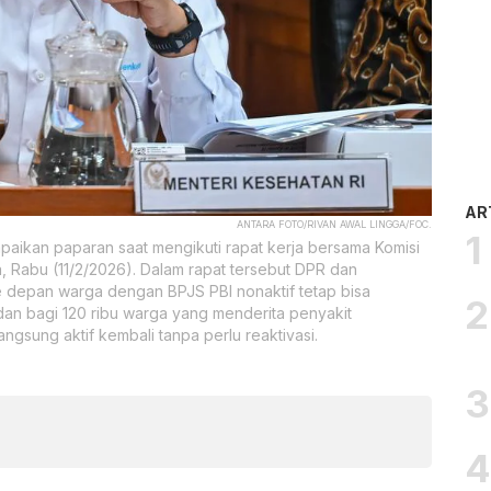
AR
ANTARA FOTO/RIVAN AWAL LINGGA/FOC.
aikan paparan saat mengikuti rapat kerja bersama Komisi
, Rabu (11/2/2026). Dalam rapat tersebut DPR dan
e depan warga dengan BPJS PBI nonaktif tetap bisa
 dan bagi 120 ribu warga yang menderita penyakit
angsung aktif kembali tanpa perlu reaktivasi.