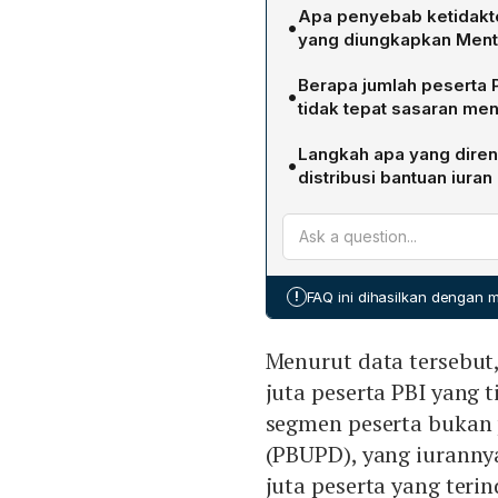
Apa penyebab ketidakte
•
yang diungkapkan Mente
Menteri Budi menjelaskan
Berapa jumlah peserta P
•
integrasi lintas kementeri
tidak tepat sasaran men
Kesehatan) mengidentifik
Berdasarkan hasil integrasi
memenuhi kriteria kemisk
Langkah apa yang dire
•
yang tidak tepat sasaran
penduduk terkaya, sehing
distribusi bantuan iuran
diperkirakan ada sekitar 3
50% orang termiskin seb
Pemerintah berencana mel
kategori PBU badan penyel
mengalihkan subsidi dari 
dinilai tidak tepat sasaran.
dalam desil 10) kepada m
di desil 5. Perbaikan ini 
!
FAQ ini dihasilkan dengan
dana dapat lebih tepat s
bantuan JKN.
Menurut data tersebut, 
juta peserta PBI yang 
segmen peserta bukan
(PBUPD), yang iuranny
juta peserta yang terind