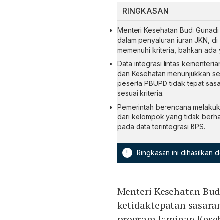
RINGKASAN
Menteri Kesehatan Budi Gunadi
dalam penyaluran iuran JKN, di
memenuhi kriteria, bahkan ada
Data integrasi lintas kementeri
dan Kesehatan menunjukkan sekit
peserta PBUPD tidak tepat sasar
sesuai kriteria.
Pemerintah berencana melakuka
dari kelompok yang tidak ber
pada data terintegrasi BPS.
!
Ringkasan ini dihasilkan
Menteri Kesehatan Bu
ketidaktepatan sasara
program Jaminan Keseh