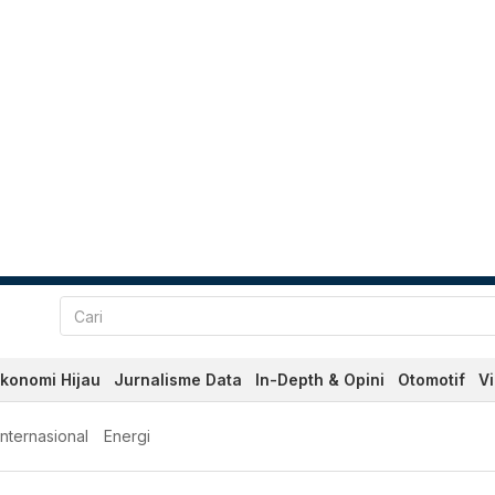
konomi Hijau
Jurnalisme Data
In-Depth & Opini
Otomotif
V
Internasional
Energi