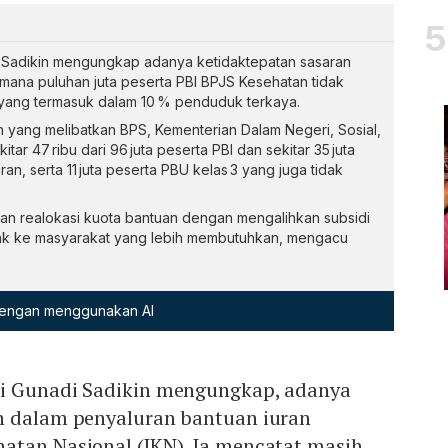
 Sadikin mengungkap adanya ketidaktepatan sasaran
 mana puluhan juta peserta PBI BPJS Kesehatan tidak
 yang termasuk dalam 10 % penduduk terkaya.
an yang melibatkan BPS, Kementerian Dalam Negeri, Sosial,
ar 47 ribu dari 96 juta peserta PBI dan sekitar 35 juta
an, serta 11 juta peserta PBU kelas 3 yang juga tidak
n realokasi kuota bantuan dengan mengalihkan subsidi
hak ke masyarakat yang lebih membutuhkan, mengacu
 dengan menggunakan AI
di Gunadi Sadikin mengungkap, adanya
n dalam penyaluran bantuan iuran
atan Nasional (JKN). Ia mencatat masih