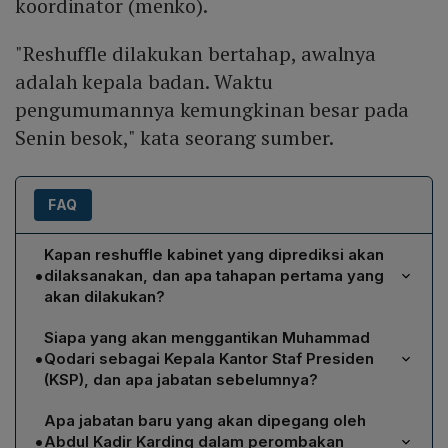
koordinator (menko).
"Reshuffle dilakukan bertahap, awalnya
adalah kepala badan. Waktu
pengumumannya kemungkinan besar pada
Senin besok," kata seorang sumber.
FAQ
Kapan reshuffle kabinet yang diprediksi akan
•
dilaksanakan, dan apa tahapan pertama yang
akan dilakukan?
Reshuffle kabinet diperkirakan dimulai pada Senin, 27
Siapa yang akan menggantikan Muhammad
April, dan akan dilakukan secara bertahap. Tahap awal
•
Qodari sebagai Kepala Kantor Staf Presiden
meliputi pergantian posisi kepala badan, seperti Kepala
(KSP), dan apa jabatan sebelumnya?
KSP, Kepala Bakom, dan Kepala Badan Karantina
Jenderal TNI (Purn) Dudung Abdurachman akan
Nasional.
Apa jabatan baru yang akan dipegang oleh
mengisi posisi Kepala KSP. Sebelumnya ia menjabat
•
Abdul Kadir Karding dalam perombakan