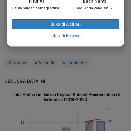
Fitur AI
Baca Nanti
Dapatkan pengalaman membaca lebih nyaman dan nikmati
Lebih mudah berbagi artikel
Bagi Anda yang sibuk
fitur menarik lainnya lewat aplikasi mobile Katadata.
Buka di Aplikasi
Tetap di Browser
Editor:
Tia Dwitiani Komalasari
#Prabowo
#Reshuffle
#Update Me
CEK JUGA DATA INI