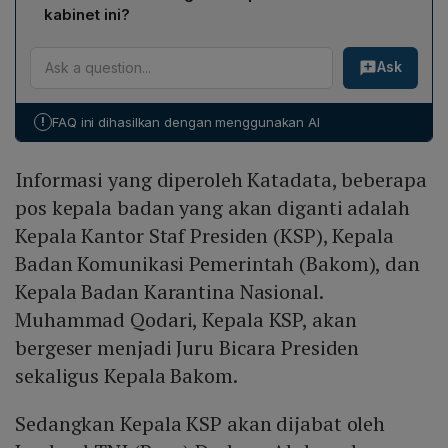
sebagai Penasihat Khusus Presiden Bidang Pertahanan
kabinet ini?
Nasional.
Abdul Kadir Karding, politisi PKB yang pernah menjabat
Ask
Menteri Perlindungan Pekerja Migran Indonesia (P2MI)
periode 2024-2025, akan ditunjuk menjadi Kepala
Badan Karantina Nasional.
!
FAQ ini dihasilkan dengan menggunakan AI
Informasi yang diperoleh Katadata, beberapa
pos kepala badan yang akan diganti adalah
Kepala Kantor Staf Presiden (KSP), Kepala
Badan Komunikasi Pemerintah (Bakom), dan
Kepala Badan Karantina Nasional.
Muhammad Qodari, Kepala KSP, akan
bergeser menjadi Juru Bicara Presiden
sekaligus Kepala Bakom.
Sedangkan Kepala KSP akan dijabat oleh