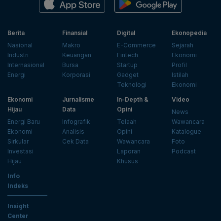
Berita
Finansial
Digital
Ekonopedia
Nasional
Makro
E-Commerce
Sejarah
Industri
Keuangan
Fintech
Ekonomi
Internasional
Bursa
Startup
Profil
Energi
Korporasi
Gadget
Istilah
Teknologi
Ekonomi
Ekonomi
Jurnalisme
In-Depth &
Video
Hijau
Data
Opini
News
Energi Baru
Infografik
Telaah
Wawancara
Ekonomi
Analisis
Opini
Katalogue
Sirkular
Cek Data
Wawancara
Foto
Investasi
Laporan
Podcast
Hijau
Khusus
Info
Indeks
Insight
Center