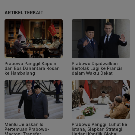
ARTIKEL TERKAIT
Prabowo Panggil Kapolri
Prabowo Dijadwalkan
dan Bos Danantara Rosan
Bertolak Lagi ke Prancis
ke Hambalang
dalam Waktu Dekat
Menlu Jelaskan Isi
Prabowo Panggil Luhut ke
Pertemuan Prabowo-
Istana, Siapkan Strategi
Macron: Transfer
Hadapi Konflik Global