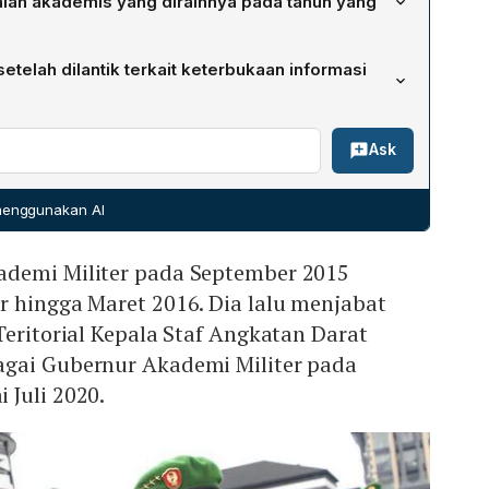
aian akademis yang diraihnya pada tahun yang
adalah Kepala Staf TNI Angkatan Darat, yang ia duduki
elah dilantik terkait keterbukaan informasi
Oktober 2023. Pada tahun yang sama, ia menyelesaikan
versitas Trisakti dengan fokus Manajemen Strategis.
berjanji akan membuka akses laporan masyarakat selama
Ask
 partisipasi publik dalam program-program unggulan
 menggunakan AI
ademi Militer pada September 2015
r hingga Maret 2016. Dia lalu menjabat
Teritorial Kepala Staf Angkatan Darat
gai Gubernur Akademi Militer pada
 Juli 2020.