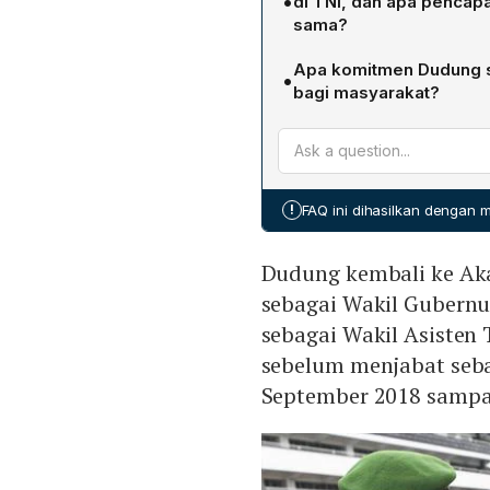
•
di TNI, dan apa pencap
sama?
Jabatan tertinggi Dudung 
Apa komitmen Dudung set
•
selama dua tahun hingga 
bagi masyarakat?
pendidikan doktoral di Uni
Setelah dilantik, Dudung 
24 jam, guna mempermudah
Presiden Prabowo.
!
FAQ ini dihasilkan dengan
Dudung kembali ke Ak
sebagai Wakil Gubernu
sebagai Wakil Asisten 
sebelum menjabat seba
September 2018 sampai