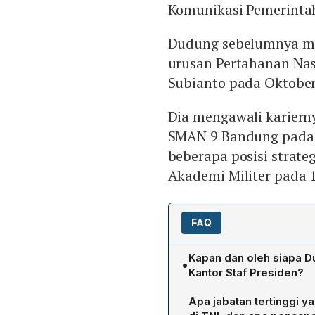
Komunikasi Pemerinta
Dudung sebelumnya me
urusan Pertahanan Nas
Subianto pada Oktober
Dia mengawali kariernya
SMAN 9 Bandung pada 
beberapa posisi strateg
Akademi Militer pada 
FAQ
Kapan dan oleh siapa D
•
Kantor Staf Presiden?
Dudung Abdurachman dilan
Apa jabatan tertinggi 
Subianto di Istana Kepresi