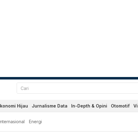
konomi Hijau
Jurnalisme Data
In-Depth & Opini
Otomotif
V
Internasional
Energi