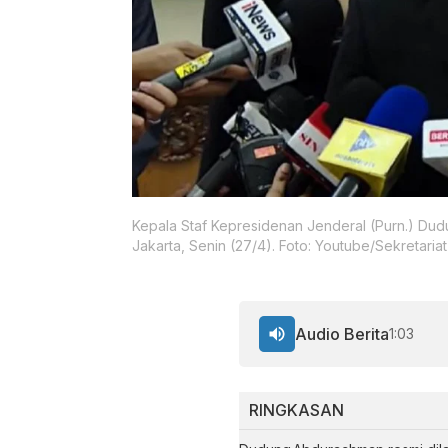
Kepala Staf Kepresidenan Jenderal (Purn.) Dud
Jakarta, Senin (27/4). Foto: Youtube/Sekretaria
Audio Berita
1:03
RINGKASAN