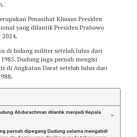
h.
rupakan Penasihat Khusus Presiden
ional yang dilantik Presiden Prabowo
 2024.
 di bidang militer setelah lulus dari
1985. Dudung juga pernah mengisi
is di Angkatan Darat setelah lulus dari
1988.
udung Abdurachman dilantik menjadi Kepala
tik pada Senin, 27 April 2024 oleh Presiden Prabowo
yang pernah dipegang Dudung selama mengabdi
denan Jakarta.