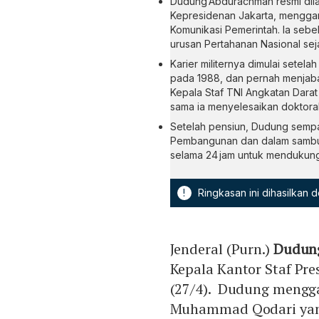
Dudung Abdurachman resmi dilan
Kepresidenan Jakarta, mengga
Komunikasi Pemerintah. Ia seb
urusan Pertahanan Nasional sej
Karier militernya dimulai setel
pada 1988, dan pernah menjabat
Kepala Staf TNI Angkatan Dara
sama ia menyelesaikan doktoral 
Setelah pensiun, Dudung sempa
Pembangunan dan dalam sambuta
selama 24 jam untuk mendukun
!
Ringkasan ini dihasilkan
Jenderal (Purn.)
Dudun
Kepala Kantor Staf Pre
(27/4). Dudung mengg
Muhammad Qodari yan