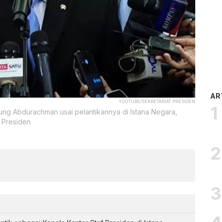
AR
YOUTUBE/SEKRETARIAT PRESIDEN
ung Abdurachman usai pelantikannya di Istana Negara,
t Presiden