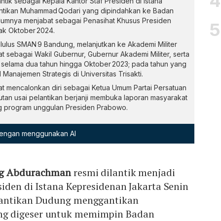
tik sebagai Kepala Kantor Staf Presiden di Istana
ntikan Muhammad Qodari yang dipindahkan ke Badan
elumnya menjabat sebagai Penasihat Khusus Presiden
ak Oktober 2024.
ah lulus SMAN 9 Bandung, melanjutkan ke Akademi Militer
 sebagai Wakil Gubernur, Gubernur Akademi Militer, serta
t selama dua tahun hingga Oktober 2023; pada tahun yang
Manajemen Strategis di Universitas Trisakti.
t mencalonkan diri sebagai Ketua Umum Partai Persatuan
n usai pelantikan berjanji membuka laporan masyarakat
g program unggulan Presiden Prabowo.
 dengan menggunakan AI
g Abdurachman
resmi dilantik menjadi
siden di Istana Kepresidenan Jakarta Senin
antikan Dudung menggantikan
g digeser untuk memimpin Badan