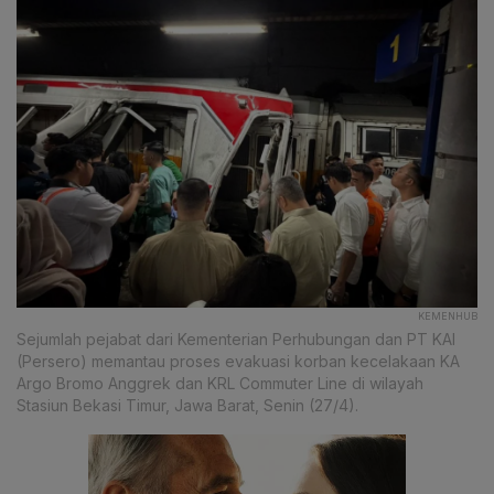
KEMENHUB
Sejumlah pejabat dari Kementerian Perhubungan dan PT KAI
(Persero) memantau proses evakuasi korban kecelakaan KA
Argo Bromo Anggrek dan KRL Commuter Line di wilayah
Stasiun Bekasi Timur, Jawa Barat, Senin (27/4).