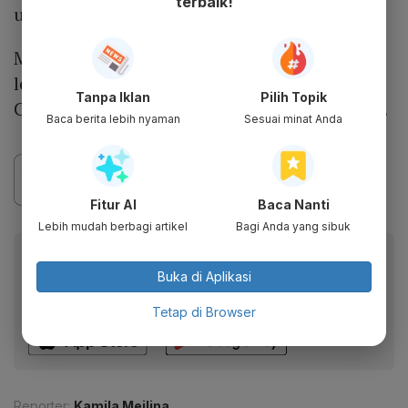
terbaik!
ujarnya.
Masyarakat yang membutuhkan informasi
lebih lanjut dapat menghubungi Contact
Tanpa Iklan
Pilih Topik
Center KAI 121 atau kanal resmi perusahaan.
Baca berita lebih nyaman
Sesuai minat Anda
Fitur AI
Baca Nanti
Lebih mudah berbagi artikel
Bagi Anda yang sibuk
Baca artikel ini lewat aplikasi mobile.
Buka di Aplikasi
Dapatkan pengalaman membaca lebih nyaman dan nikmati
fitur menarik lainnya lewat aplikasi mobile Katadata.
Tetap di Browser
Reporter:
Kamila Meilina