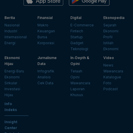
Berita
Finansial
Digital
Ekonopedia
Nasional
Makro
E-Commerce
Sejarah
Industri
Keuangan
Fintech
Ekonomi
Internasional
Bursa
Startup
Profil
Energi
Korporasi
Gadget
Istilah
Teknologi
Ekonomi
Ekonomi
Jurnalisme
In-Depth &
Video
Hijau
Data
Opini
News
Energi Baru
Infografik
Telaah
Wawancara
Ekonomi
Analisis
Opini
Katalogue
Sirkular
Cek Data
Wawancara
Foto
Investasi
Laporan
Podcast
Hijau
Khusus
Info
Indeks
Insight
Center