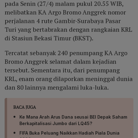
menghubungi Contact Center KAI 121 atau kanal resmi
pada Senin (27/4) malam pukul 20.55 WIB,
perusahaan untuk informasi lebih lanjut.
melibatkan KA Argo Bromo Anggrek nomor
perjalanan 4 rute Gambir-Surabaya Pasar
Turi yang bertabrakan dengan rangkaian KRL
di Stasiun Bekasi Timur (BKST).
Tercatat sebanyak 240 penumpang KA Argo
Bromo Anggrek selamat dalam kejadian
tersebut. Sementara itu, dari penumpang
KRL, enam orang dilaporkan meninggal dunia
dan 80 lainnya mengalami luka-luka.
BACA JUGA
Ke Mana Arah Arus Dana seusai BEI Depak Saham
Berkapitalisasi Jumbo dari LQ45?
FIFA Buka Peluang Naikkan Hadiah Piala Dunia