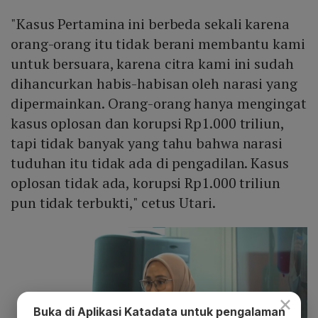
"Kasus Pertamina ini berbeda sekali karena
orang-orang itu tidak berani membantu kami
untuk bersuara, karena citra kami ini sudah
dihancurkan habis-habisan oleh narasi yang
dipermainkan. Orang-orang hanya mengingat
kasus oplosan dan korupsi Rp1.000 triliun,
tapi tidak banyak yang tahu bahwa narasi
tuduhan itu tidak ada di pengadilan. Kasus
oplosan tidak ada, korupsi Rp1.000 triliun
pun tidak terbukti," cetus Utari.
×
Buka di Aplikasi Katadata untuk pengalaman