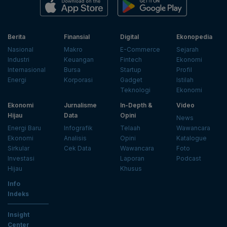
Berita
Finansial
Digital
Ekonopedia
Nasional
Makro
E-Commerce
Sejarah
Industri
Keuangan
Fintech
Ekonomi
Internasional
Bursa
Startup
Profil
Energi
Korporasi
Gadget
Istilah
Teknologi
Ekonomi
Ekonomi
Jurnalisme
In-Depth &
Video
Hijau
Data
Opini
News
Energi Baru
Infografik
Telaah
Wawancara
Ekonomi
Analisis
Opini
Katalogue
Sirkular
Cek Data
Wawancara
Foto
Investasi
Laporan
Podcast
Hijau
Khusus
Info
Indeks
Insight
Center