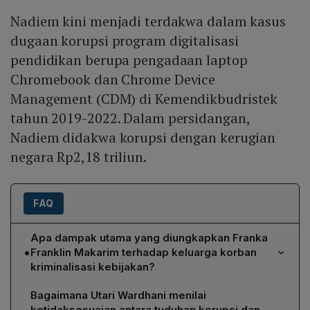
Nadiem kini menjadi terdakwa dalam kasus
dugaan korupsi program digitalisasi
pendidikan berupa pengadaan laptop
Chromebook dan Chrome Device
Management (CDM) di Kemendikbudristek
tahun 2019-2022. Dalam persidangan,
Nadiem didakwa korupsi dengan kerugian
negara Rp2,18 triliun.
FAQ
Apa dampak utama yang diungkapkan Franka
•
Franklin Makarim terhadap keluarga korban
kriminalisasi kebijakan?
Franka menjelaskan bahwa kriminalisasi tidak hanya
Bagaimana Utari Wardhani menilai
menghancurkan reputasi suami, tetapi merusak
ketidaksesuaian antara tuduhan korupsi dan